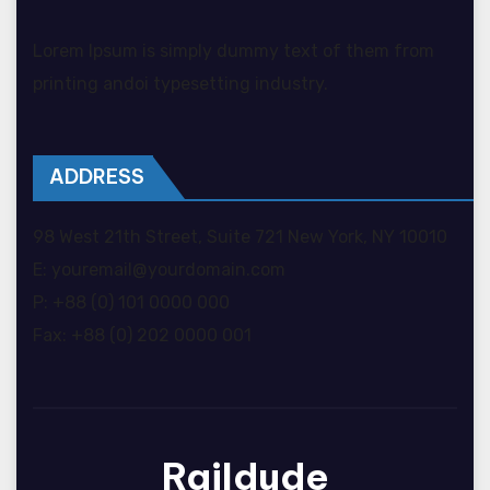
Lorem Ipsum is simply dummy text of them from
printing andoi typesetting industry.
ADDRESS
98 West 21th Street, Suite 721 New York, NY 10010
E: youremail@yourdomain.com
P: +88 (0) 101 0000 000
Fax: +88 (0) 202 0000 001
Raildude