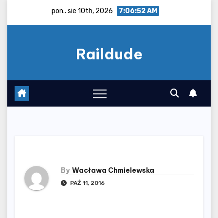
Skip
pon.. sie 10th, 2026
7:06:53 AM
to
content
Raildude
By
Wacława Chmielewska
PAŹ 11, 2016