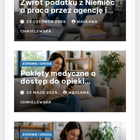
Zwrot podatku z Niemiec
a praca przez agencję i
bezpośrednio u
23 CZERWCA 2026
WACŁAWA
pracodawcy – jak
rozliczyć oba źródła
CHMIELEWSKA
dochodu?
ZDROWIE I URODA
Pakiety medyczne a
dostęp do opieki
zdrowotnej bez
22 MAJA 2026
WACŁAWA
ograniczeń czasowych –
czy prywatna opieka daje
CHMIELEWSKA
większą swobodę?
ZDROWIE I URODA