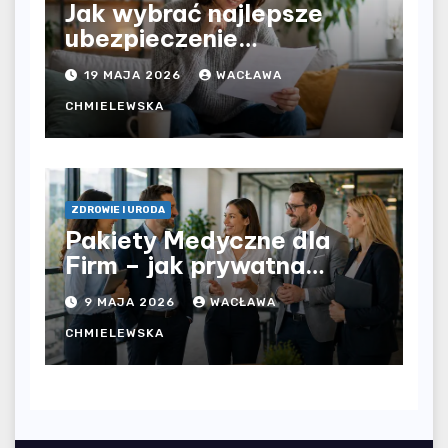
Jak wybrać najlepsze
ubezpieczenie
komunikacyjne i uniknąć
19 MAJA 2026
WACŁAWA
kosztownych błędów?
CHMIELEWSKA
ZDROWIE I URODA
Pakiety Medyczne dla
Firm – jak prywatna
opieka zdrowotna
9 MAJA 2026
WACŁAWA
wpływa na jakość
współpracy w
CHMIELEWSKA
organizacji?