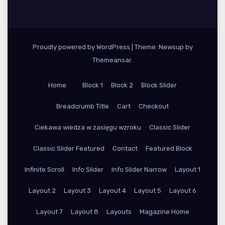
Proudly powered by WordPress
|
Theme: Newsup by
Themeansar
.
Home
Block 1
Block 2
Block Slider
Breadcrumb Title
Cart
Checkout
Ciekawa wiedza w zasięgu wzroku
Classic Slider
Classic Slider Featured
Contact
Featured Block
Infinite Scroll
Info Slider
Info Slider Narrow
Layout 1
Layout 2
Layout 3
Layout 4
Layout 5
Layout 6
Layout 7
Layout 8
Layouts
Magazine Home