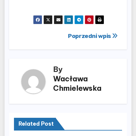
Nawigacja
Poprzedni wpis
wpisu
By
Wacława
Chmielewska
Related Post