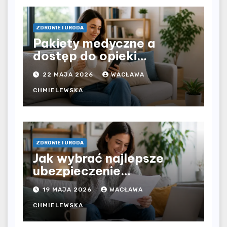
ZDROWIE I URODA
Pakiety medyczne a
dostęp do opieki
zdrowotnej bez
22 MAJA 2026
WACŁAWA
ograniczeń czasowych –
czy prywatna opieka daje
CHMIELEWSKA
większą swobodę?
ZDROWIE I URODA
Jak wybrać najlepsze
ubezpieczenie
komunikacyjne i uniknąć
19 MAJA 2026
WACŁAWA
kosztownych błędów?
CHMIELEWSKA