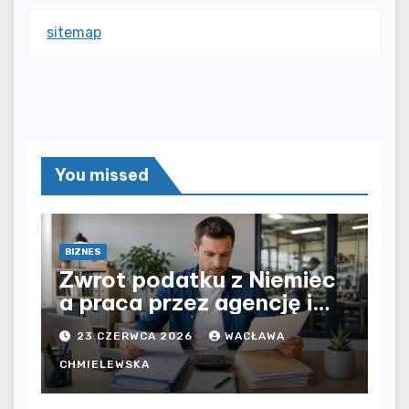
sitemap
You missed
BIZNES
Zwrot podatku z Niemiec
a praca przez agencję i
bezpośrednio u
23 CZERWCA 2026
WACŁAWA
pracodawcy – jak
rozliczyć oba źródła
CHMIELEWSKA
dochodu?