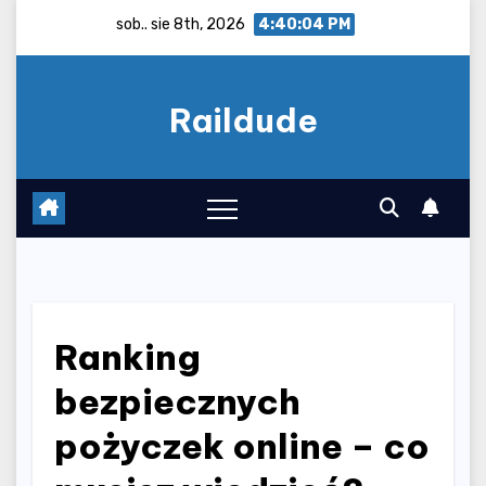
Skip
sob.. sie 8th, 2026
4:40:04 PM
to
content
Raildude
Ranking
bezpiecznych
pożyczek online – co