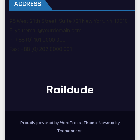
ADDRESS
98 West 21th Street, Suite 721 New York, NY 10010
E: youremail@yourdomain.com
P: +88 (0) 101 0000 000
Fax: +88 (0) 202 0000 001
Raildude
Proudly powered by WordPress
|
Theme: Newsup by
Themeansar
.