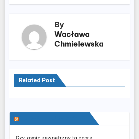
By
Wacława
Chmielewska
Related Post
SERWIS INFORMACYJNY
Czy komin zewnętrzny to dobre