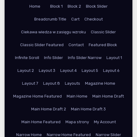
Home
Block 1
Block 2
Block Slider
Breadcrumb Title
Cart
Checkout
Ciekawa wiedza w zasięgu wzroku
Classic Slider
Classic Slider Featured
Contact
Featured Block
Infinite Scroll
Info Slider
Info Slider Narrow
Layout 1
Layout 2
Layout 3
Layout 4
Layout 5
Layout 6
Layout 7
Layout 8
Layouts
Magazine Home
Magazine Home Featured
Main Home
Main Home Draft
Main Home Draft 2
Main Home Draft 3
Main Home Featured
Mapa strony
My Account
Narrow Home
Narrow Home Featured
Narrow Slider