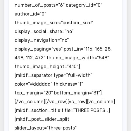
number_of_posts=”6″ category_id=”0″
author_id=”0″
thumb_image_size=”custom_size”
display_social_share=”no”
display_navigation=”no”
display_paging=”yes” post_in=”116, 165, 28,
498, 112, 472″ thumb_image_width=”548″
thumb_image_height=”410″]
[mkdf_separator type=”full-width”
color=”#dddddd” thickness=”1″
top_margin=”20″ bottom_margin=”31″]
[/vc_column][/vc_row][vc_row][vc_column]
[mkdf_section_title title=”THREE POSTS „]
[mkdf_post_slider_split
slider_layout=”three-posts”