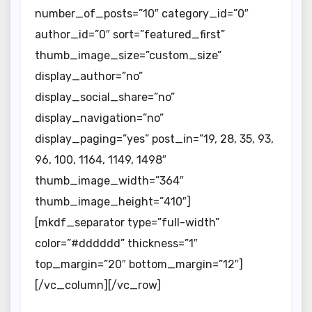
number_of_posts=”10″ category_id=”0″
author_id=”0″ sort=”featured_first”
thumb_image_size=”custom_size”
display_author=”no”
display_social_share=”no”
display_navigation=”no”
display_paging=”yes” post_in=”19, 28, 35, 93,
96, 100, 1164, 1149, 1498″
thumb_image_width=”364″
thumb_image_height=”410″]
[mkdf_separator type=”full-width”
color=”#dddddd” thickness=”1″
top_margin=”20″ bottom_margin=”12″]
[/vc_column][/vc_row]