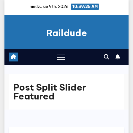
Skip
niedz.. sie 9th, 2026
10:39:26 AM
to
content
Raildude
Post Split Slider
Featured