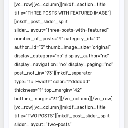
[vc_row][vc_column][mkdf_section_title
title=”THREE POSTS WITH FEATURED IMAGE”]
[mkdf_post_slider_split
slider_layout=”three-posts-with-featured”
number_of_posts=”9″ category_id=”0″
author_id=”3″ thumb_image_size=”original”
display_category=”no” display_author=”no”
display_navigation=”no” display_paging=”no”
post_not_in=”93″][mkdf_separator
type=”full-width” color=”#dddddd”
thickness=”1″ top_margin=”42″
bottom_margin=”31″][/vc_column][/vc_row]
[vc_row][vc_column][mkdf_section_title
title=”TWO POSTS”][mkdf_post_slider_split
slider_layout=”two-posts”