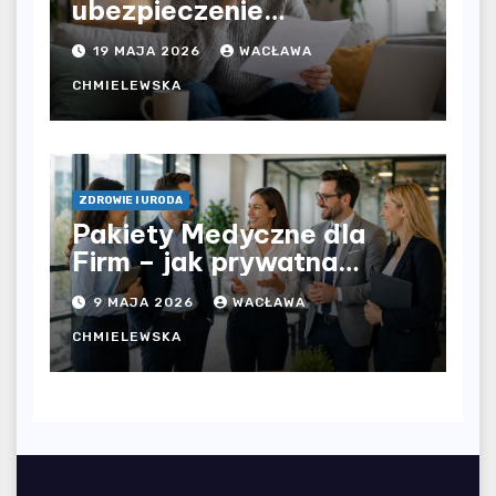
ubezpieczenie
komunikacyjne i uniknąć
19 MAJA 2026
WACŁAWA
kosztownych błędów?
CHMIELEWSKA
ZDROWIE I URODA
Pakiety Medyczne dla
Firm – jak prywatna
opieka zdrowotna
9 MAJA 2026
WACŁAWA
wpływa na jakość
współpracy w
CHMIELEWSKA
organizacji?