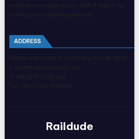
Lorem Ipsum is simply dummy text of them from
printing andoi typesetting industry.
ADDRESS
98 West 21th Street, Suite 721 New York, NY 10010
E: youremail@yourdomain.com
P: +88 (0) 101 0000 000
Fax: +88 (0) 202 0000 001
Raildude