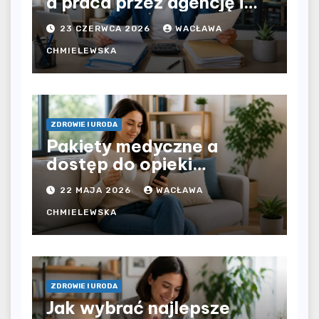
a praca przez agencję i
bezpośrednio u
23 CZERWCA 2026
WACŁAWA
pracodawcy – jak
rozliczyć oba źródła
CHMIELEWSKA
dochodu?
ZDROWIE I URODA
Pakiety medyczne a
dostęp do opieki
zdrowotnej bez
22 MAJA 2026
WACŁAWA
ograniczeń czasowych –
czy prywatna opieka daje
CHMIELEWSKA
większą swobodę?
ZDROWIE I URODA
Jak wybrać najlepsze