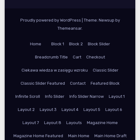
Proudly powered by WordPress
|
Theme: Newsup by
Themeansar
.
Home
Block 1
Block 2
Block Slider
Breadcrumb Title
Cart
Checkout
Ciekawa wiedza w zasięgu wzroku
Classic Slider
Classic Slider Featured
Contact
Featured Block
Infinite Scroll
Info Slider
Info Slider Narrow
Layout 1
Layout 2
Layout 3
Layout 4
Layout 5
Layout 6
Layout 7
Layout 8
Layouts
Magazine Home
Magazine Home Featured
Main Home
Main Home Draft