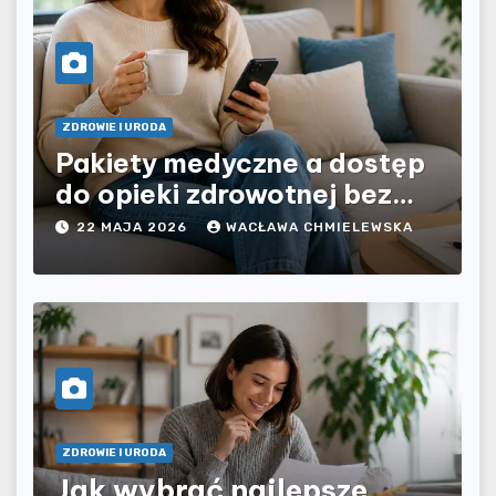
ZDROWIE I URODA
Pakiety medyczne a dostęp
do opieki zdrowotnej bez
ograniczeń czasowych – czy
22 MAJA 2026
WACŁAWA CHMIELEWSKA
prywatna opieka daje
większą swobodę?
ZDROWIE I URODA
Jak wybrać najlepsze