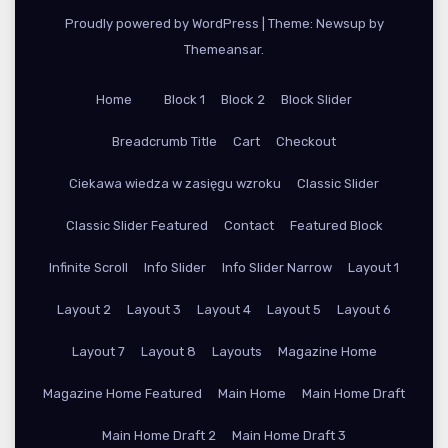
Proudly powered by WordPress
|
Theme: Newsup by
Themeansar
.
Home
Block 1
Block 2
Block Slider
Breadcrumb Title
Cart
Checkout
Ciekawa wiedza w zasięgu wzroku
Classic Slider
Classic Slider Featured
Contact
Featured Block
Infinite Scroll
Info Slider
Info Slider Narrow
Layout 1
Layout 2
Layout 3
Layout 4
Layout 5
Layout 6
Layout 7
Layout 8
Layouts
Magazine Home
Magazine Home Featured
Main Home
Main Home Draft
Main Home Draft 2
Main Home Draft 3