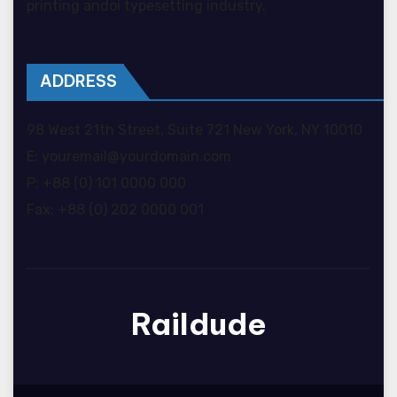
printing andoi typesetting industry.
ADDRESS
98 West 21th Street, Suite 721 New York, NY 10010
E: youremail@yourdomain.com
P: +88 (0) 101 0000 000
Fax: +88 (0) 202 0000 001
Raildude