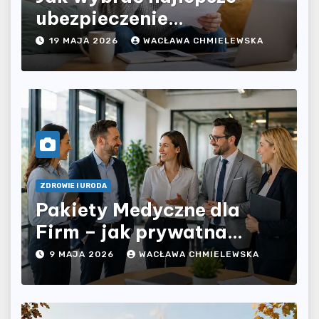
ubezpieczenie
komunikacyjne i uniknąć
19 MAJA 2026
WACŁAWA CHMIELEWSKA
kosztownych błędów?
ZDROWIE I URODA
Pakiety Medyczne dla
Firm – jak prywatna
opieka zdrowotna wpływa
9 MAJA 2026
WACŁAWA CHMIELEWSKA
na jakość współpracy w
organizacji?