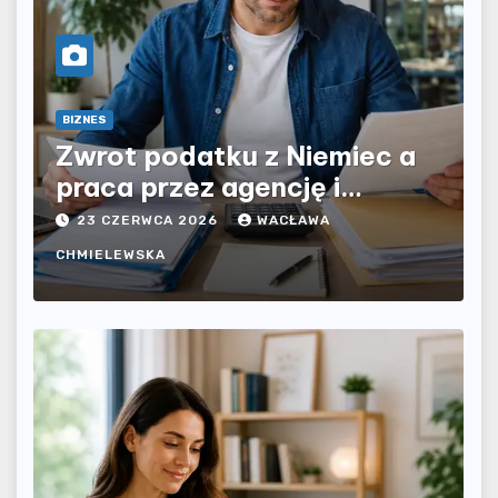
BIZNES
Zwrot podatku z Niemiec a
praca przez agencję i
bezpośrednio u pracodawcy
23 CZERWCA 2026
WACŁAWA
– jak rozliczyć oba źródła
CHMIELEWSKA
dochodu?