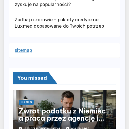
zyskuje na popularności?
Zadbaj o zdrowie – pakiety medyczne
Luxmed dopasowane do Twoich potrzeb
sitemap
You missed
BIZNES
Zwrot podatku z Niemiec
a praca przez agencję i
bezpośrednio u
23 CZERWCA 2026
WACŁAWA