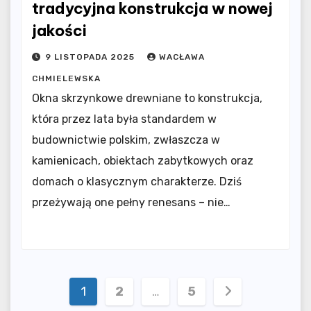
tradycyjna konstrukcja w nowej
jakości
9 LISTOPADA 2025
WACŁAWA
CHMIELEWSKA
Okna skrzynkowe drewniane to konstrukcja,
która przez lata była standardem w
budownictwie polskim, zwłaszcza w
kamienicach, obiektach zabytkowych oraz
domach o klasycznym charakterze. Dziś
przeżywają one pełny renesans – nie…
Stronicowanie
1
2
…
5