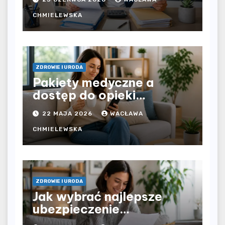
pracodawcy – jak
rozliczyć oba źródła
CHMIELEWSKA
dochodu?
ZDROWIE I URODA
Pakiety medyczne a
dostęp do opieki
zdrowotnej bez
22 MAJA 2026
WACŁAWA
ograniczeń czasowych –
czy prywatna opieka daje
CHMIELEWSKA
większą swobodę?
ZDROWIE I URODA
Jak wybrać najlepsze
ubezpieczenie
komunikacyjne i uniknąć