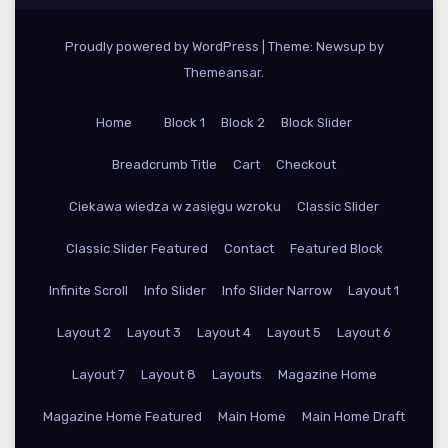
Proudly powered by WordPress
|
Theme: Newsup by
Themeansar
.
Home
Block 1
Block 2
Block Slider
Breadcrumb Title
Cart
Checkout
Ciekawa wiedza w zasięgu wzroku
Classic Slider
Classic Slider Featured
Contact
Featured Block
Infinite Scroll
Info Slider
Info Slider Narrow
Layout 1
Layout 2
Layout 3
Layout 4
Layout 5
Layout 6
Layout 7
Layout 8
Layouts
Magazine Home
Magazine Home Featured
Main Home
Main Home Draft