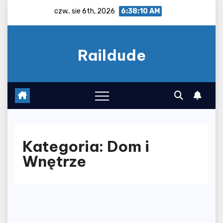
Skip
czw.. sie 6th, 2026
6:38:12 AM
to
content
Raildude
Kategoria:
Dom i
Wnętrze