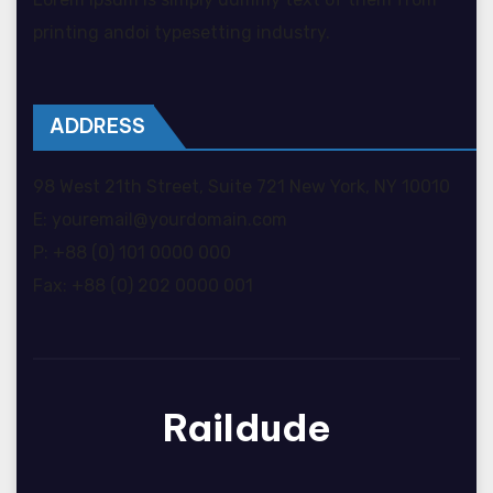
printing andoi typesetting industry.
ADDRESS
98 West 21th Street, Suite 721 New York, NY 10010
E: youremail@yourdomain.com
P: +88 (0) 101 0000 000
Fax: +88 (0) 202 0000 001
Raildude