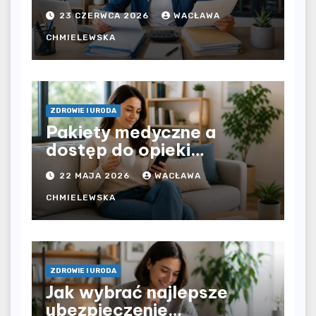
bezpośrednio u
23 CZERWCA 2026
WACŁAWA
pracodawcy – jak
rozliczyć oba źródła
CHMIELEWSKA
dochodu?
ZDROWIE I URODA
Pakiety medyczne a
dostęp do opieki
zdrowotnej bez
22 MAJA 2026
WACŁAWA
ograniczeń czasowych –
czy prywatna opieka daje
CHMIELEWSKA
większą swobodę?
ZDROWIE I URODA
Jak wybrać najlepsze
ubezpieczenie