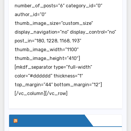
number_of_posts=”6″ category_id=”0″
author_id=”0″
thumb_image_size=”custom_size”
display_navigation=”no” display_control=”no”
post_in=”180, 1228, 1168, 193″
thumb_image_width=”1100″
thumb_image_height=”410″]
[mkdf_separator type=”full-width”
color=”#dddddd” thickness=”1″
top_margin=”44″ bottom_margin=”12″]
[/vc_column][/vc_row]
SERWIS INFORMACYJNY