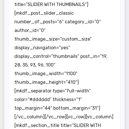
title=”SLIDER WITH THUMBNAILS”]
[mkdf_post_slider_classic
number_of_posts=”6″ category_id=”0″
author_id=”0″
thumb_image_size=”custom_size”
display_navigation=”yes”
display_control=”thumbnails” post_in=”19,
28, 35, 93, 96, 100″
thumb_image_width=”1100″
thumb_image_height=”410″]
[mkdf_separator type=”full-width”
color=”#dddddd” thickness=”1″
top_margin=”44″ bottom_margin=”31″]
[/vc_column][/vc_row][vc_row][vc_column]
[mkdf_section_title title=”SLIDER WITH