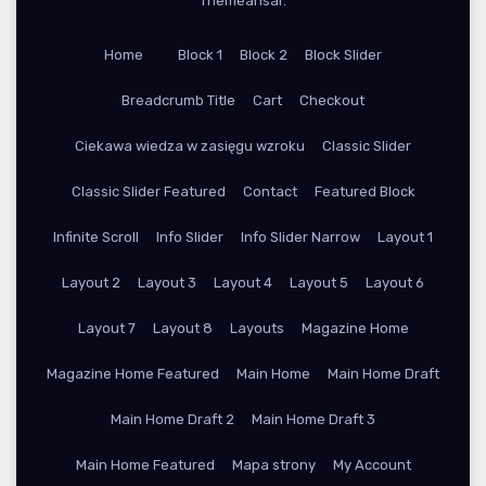
Themeansar
.
Home
Block 1
Block 2
Block Slider
Breadcrumb Title
Cart
Checkout
Ciekawa wiedza w zasięgu wzroku
Classic Slider
Classic Slider Featured
Contact
Featured Block
Infinite Scroll
Info Slider
Info Slider Narrow
Layout 1
Layout 2
Layout 3
Layout 4
Layout 5
Layout 6
Layout 7
Layout 8
Layouts
Magazine Home
Magazine Home Featured
Main Home
Main Home Draft
Main Home Draft 2
Main Home Draft 3
Main Home Featured
Mapa strony
My Account