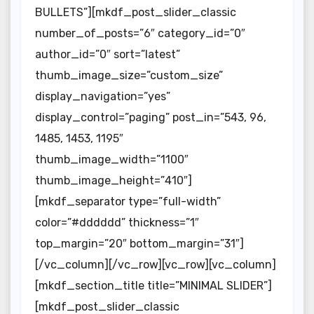
BULLETS”][mkdf_post_slider_classic
number_of_posts=”6″ category_id=”0″
author_id=”0″ sort=”latest”
thumb_image_size=”custom_size”
display_navigation=”yes”
display_control=”paging” post_in=”543, 96,
1485, 1453, 1195″
thumb_image_width=”1100″
thumb_image_height=”410″]
[mkdf_separator type=”full-width”
color=”#dddddd” thickness=”1″
top_margin=”20″ bottom_margin=”31″]
[/vc_column][/vc_row][vc_row][vc_column]
[mkdf_section_title title=”MINIMAL SLIDER”]
[mkdf_post_slider_classic