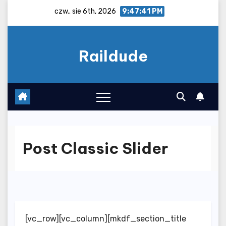
Skip
czw.. sie 6th, 2026
9:47:42 PM
to
content
Raildude
Post Classic Slider
[vc_row][vc_column][mkdf_section_title