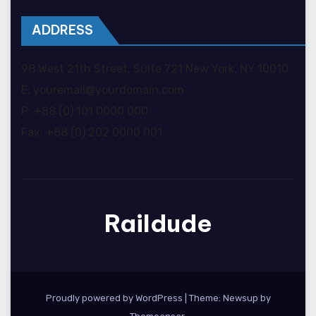
ADDRESS
98 West 21th Street, Suite 721 New York, NY 10010
E: youremail@yourdomain.com
P: +88 (0) 101 0000 000
Fax: +88 (0) 202 0000 001
Raildude
Proudly powered by WordPress
|
Theme: Newsup by