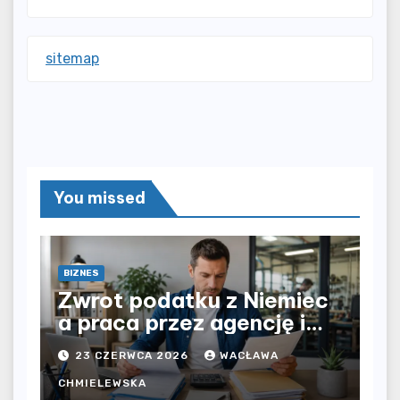
sitemap
You missed
BIZNES
Zwrot podatku z Niemiec
a praca przez agencję i
bezpośrednio u
23 CZERWCA 2026
WACŁAWA
pracodawcy – jak
rozliczyć oba źródła
CHMIELEWSKA