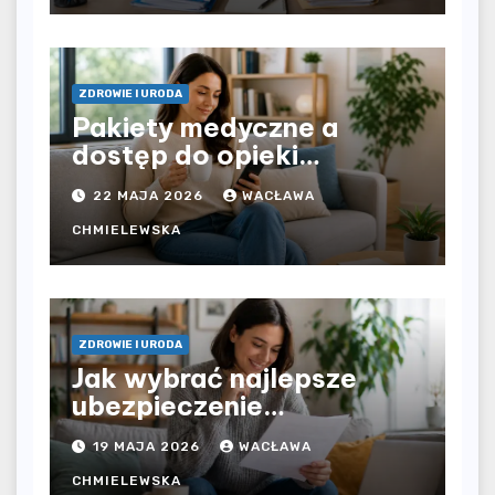
dochodu?
ZDROWIE I URODA
Pakiety medyczne a
dostęp do opieki
zdrowotnej bez
22 MAJA 2026
WACŁAWA
ograniczeń czasowych –
czy prywatna opieka daje
CHMIELEWSKA
większą swobodę?
ZDROWIE I URODA
Jak wybrać najlepsze
ubezpieczenie
komunikacyjne i uniknąć
19 MAJA 2026
WACŁAWA
kosztownych błędów?
CHMIELEWSKA