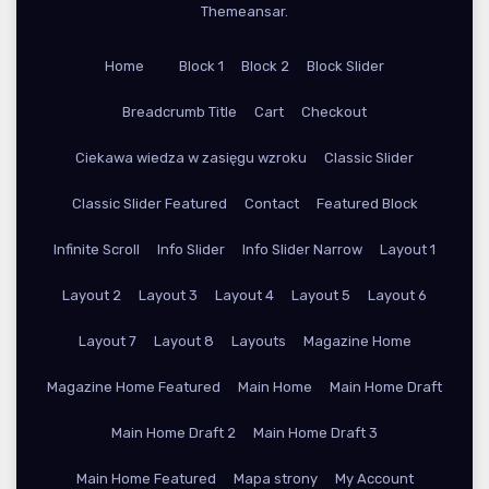
Themeansar
.
Home
Block 1
Block 2
Block Slider
Breadcrumb Title
Cart
Checkout
Ciekawa wiedza w zasięgu wzroku
Classic Slider
Classic Slider Featured
Contact
Featured Block
Infinite Scroll
Info Slider
Info Slider Narrow
Layout 1
Layout 2
Layout 3
Layout 4
Layout 5
Layout 6
Layout 7
Layout 8
Layouts
Magazine Home
Magazine Home Featured
Main Home
Main Home Draft
Main Home Draft 2
Main Home Draft 3
Main Home Featured
Mapa strony
My Account