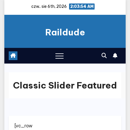
Skip
czw.. sie 6th, 2026
2:03:55 AM
to
content
Raildude
Classic Slider Featured
[vc_row