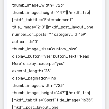
thumb_image_width=”723″
thumb_image_height=”447″][/mkdf_tab]
[mkdf_tab title=”Entertainment”
title_image=”210″][mkdf_post_layout_one
number_of_posts=”1″ category_id=”39″
author_id=”0″
thumb_image_size=”custom_size”
display_button=”yes” button_text=”Read
More” display_excerpt=”yes”
excerpt_length=”25″
display_pagination=”no”
thumb_image_width=”723″
thumb_image_height=”447″][/mkdf_tab]
[mkdf_tab title=”Sport” title_image=”1635″]
[mkdf_post_layout_one