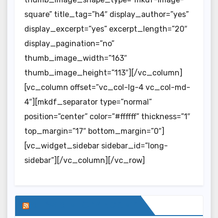
square” title_tag=”h4″ display_author=”yes”
display_excerpt=”yes” excerpt_length=”20″
display_pagination=”no”
thumb_image_width=”163″
thumb_image_height=”113″][/vc_column]
[vc_column offset=”vc_col-lg-4 vc_col-md-
4″][mkdf_separator type=”normal”
position=”center” color=”#ffffff” thickness=”1″
top_margin=”17″ bottom_margin=”0″]
[vc_widget_sidebar sidebar_id=”long-
sidebar”][/vc_column][/vc_row]
SERWIS INFORMACYJNY