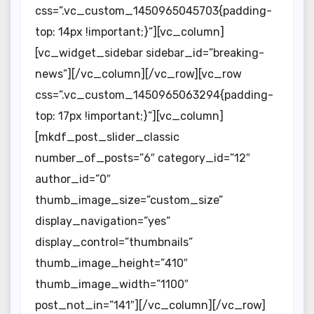
css=”.vc_custom_1450965045703{padding-
top: 14px !important;}”][vc_column]
[vc_widget_sidebar sidebar_id=”breaking-
news”][/vc_column][/vc_row][vc_row
css=”.vc_custom_1450965063294{padding-
top: 17px !important;}”][vc_column]
[mkdf_post_slider_classic
number_of_posts=”6″ category_id=”12″
author_id=”0″
thumb_image_size=”custom_size”
display_navigation=”yes”
display_control=”thumbnails”
thumb_image_height=”410″
thumb_image_width=”1100″
post_not_in=”141″][/vc_column][/vc_row]