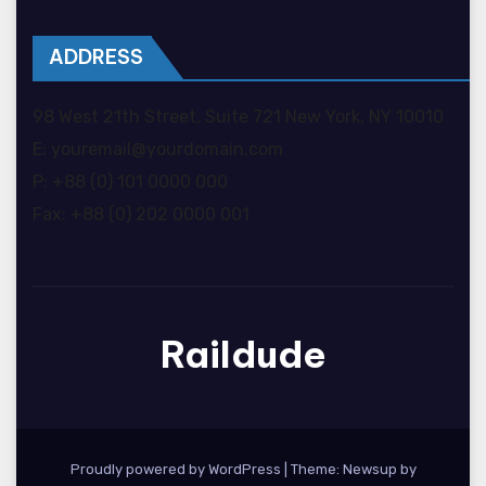
ADDRESS
98 West 21th Street, Suite 721 New York, NY 10010
E: youremail@yourdomain.com
P: +88 (0) 101 0000 000
Fax: +88 (0) 202 0000 001
Raildude
Proudly powered by WordPress
|
Theme: Newsup by