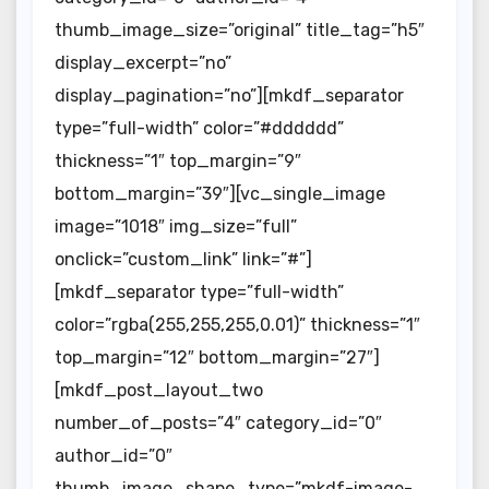
thumb_image_size=”original” title_tag=”h5″
display_excerpt=”no”
display_pagination=”no”][mkdf_separator
type=”full-width” color=”#dddddd”
thickness=”1″ top_margin=”9″
bottom_margin=”39″][vc_single_image
image=”1018″ img_size=”full”
onclick=”custom_link” link=”#”]
[mkdf_separator type=”full-width”
color=”rgba(255,255,255,0.01)” thickness=”1″
top_margin=”12″ bottom_margin=”27″]
[mkdf_post_layout_two
number_of_posts=”4″ category_id=”0″
author_id=”0″
thumb_image_shape_type=”mkdf-image-