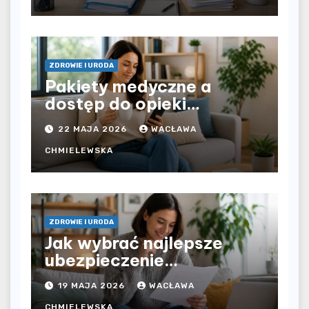
dochodu?
ZDROWIE I URODA
Pakiety medyczne a
dostęp do opieki
zdrowotnej bez
22 MAJA 2026
WACŁAWA
ograniczeń czasowych –
czy prywatna opieka daje
CHMIELEWSKA
większą swobodę?
ZDROWIE I URODA
Jak wybrać najlepsze
ubezpieczenie
komunikacyjne i uniknąć
19 MAJA 2026
WACŁAWA
kosztownych błędów?
CHMIELEWSKA