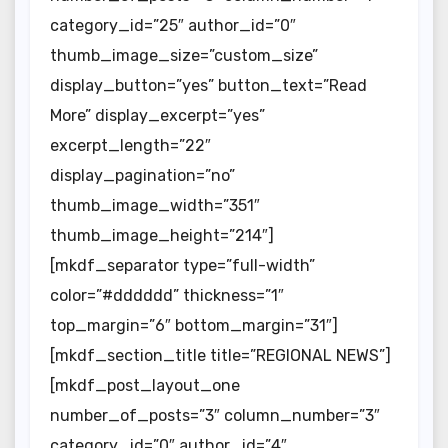
category_id=”25″ author_id=”0″
thumb_image_size=”custom_size”
display_button=”yes” button_text=”Read
More” display_excerpt=”yes”
excerpt_length=”22″
display_pagination=”no”
thumb_image_width=”351″
thumb_image_height=”214″]
[mkdf_separator type=”full-width”
color=”#dddddd” thickness=”1″
top_margin=”6″ bottom_margin=”31″]
[mkdf_section_title title=”REGIONAL NEWS”]
[mkdf_post_layout_one
number_of_posts=”3″ column_number=”3″
category_id=”0″ author_id=”4″