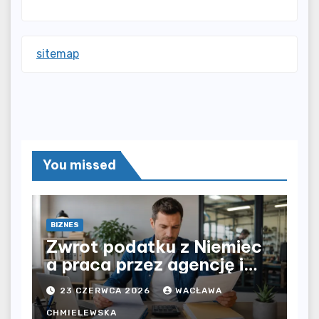
sitemap
You missed
BIZNES
Zwrot podatku z Niemiec
a praca przez agencję i
bezpośrednio u
23 CZERWCA 2026
WACŁAWA
pracodawcy – jak
rozliczyć oba źródła
CHMIELEWSKA