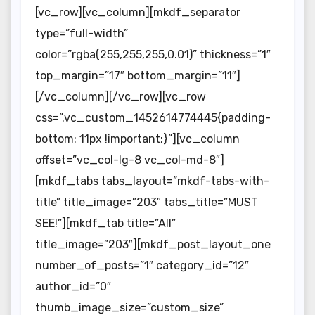
[vc_row][vc_column][mkdf_separator
type=”full-width”
color=”rgba(255,255,255,0.01)” thickness=”1″
top_margin=”17″ bottom_margin=”11″]
[/vc_column][/vc_row][vc_row
css=”.vc_custom_1452614774445{padding-
bottom: 11px !important;}”][vc_column
offset=”vc_col-lg-8 vc_col-md-8″]
[mkdf_tabs tabs_layout=”mkdf-tabs-with-
title” title_image=”203″ tabs_title=”MUST
SEE!”][mkdf_tab title=”All”
title_image=”203″][mkdf_post_layout_one
number_of_posts=”1″ category_id=”12″
author_id=”0″
thumb_image_size=”custom_size”