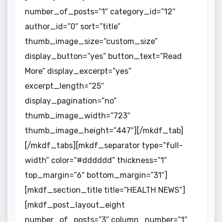
number_of_posts=”1″ category_id=”12″
author_id=”0″ sort=”title”
thumb_image_size=”custom_size”
display_button=”yes” button_text=”Read
More” display_excerpt=”yes”
excerpt_length=”25″
display_pagination=”no”
thumb_image_width=”723″
thumb_image_height=”447″][/mkdf_tab]
[/mkdf_tabs][mkdf_separator type=”full-
width” color=”#dddddd” thickness=”1″
top_margin=”6″ bottom_margin=”31″]
[mkdf_section_title title=”HEALTH NEWS”]
[mkdf_post_layout_eight
number_of_posts=”3″ column_number=”1″