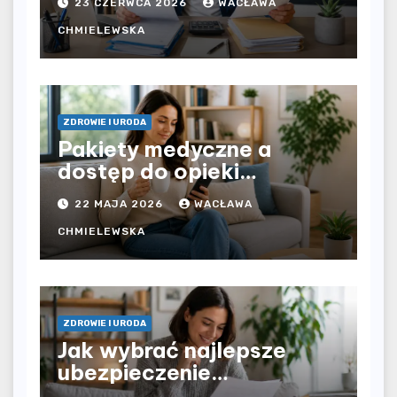
23 CZERWCA 2026
WACŁAWA
pracodawcy – jak
rozliczyć oba źródła
CHMIELEWSKA
dochodu?
ZDROWIE I URODA
Pakiety medyczne a
dostęp do opieki
zdrowotnej bez
22 MAJA 2026
WACŁAWA
ograniczeń czasowych –
czy prywatna opieka daje
CHMIELEWSKA
większą swobodę?
ZDROWIE I URODA
Jak wybrać najlepsze
ubezpieczenie
komunikacyjne i uniknąć