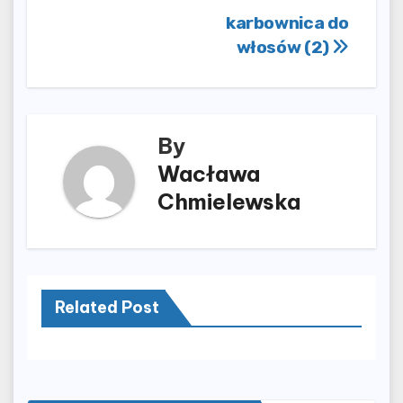
Nawigacja
karbownica do
włosów (2)
wpisu
By
Wacława
Chmielewska
Related Post