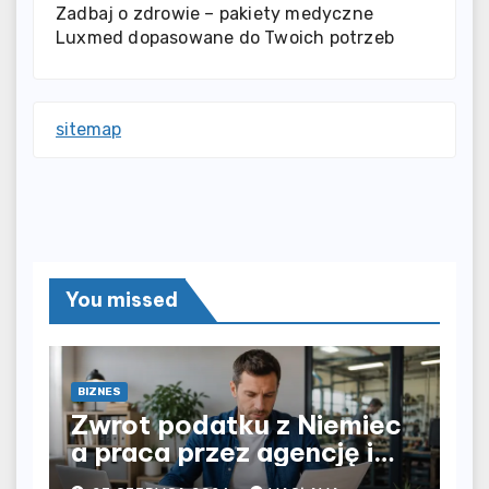
Zadbaj o zdrowie – pakiety medyczne
Luxmed dopasowane do Twoich potrzeb
sitemap
You missed
BIZNES
Zwrot podatku z Niemiec
a praca przez agencję i
bezpośrednio u