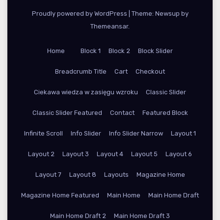
Proudly powered by WordPress
|
Theme: Newsup by
Themeansar
.
Home
Block 1
Block 2
Block Slider
Breadcrumb Title
Cart
Checkout
Ciekawa wiedza w zasięgu wzroku
Classic Slider
Classic Slider Featured
Contact
Featured Block
Infinite Scroll
Info Slider
Info Slider Narrow
Layout 1
Layout 2
Layout 3
Layout 4
Layout 5
Layout 6
Layout 7
Layout 8
Layouts
Magazine Home
Magazine Home Featured
Main Home
Main Home Draft
Main Home Draft 2
Main Home Draft 3