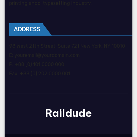
printing andoi typesetting industry.
ADDRESS
98 West 21th Street, Suite 721 New York, NY 10010
E: youremail@yourdomain.com
P: +88 (0) 101 0000 000
Fax: +88 (0) 202 0000 001
Raildude