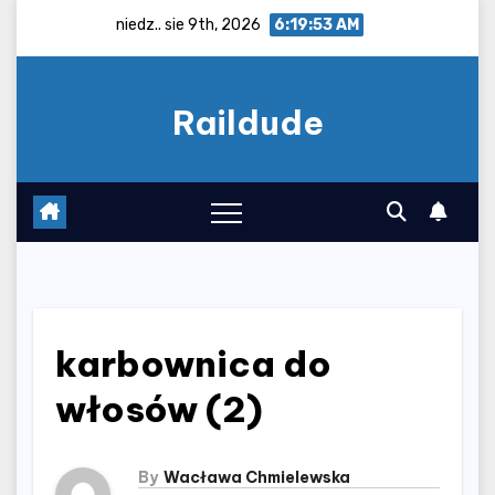
Skip
niedz.. sie 9th, 2026
6:19:54 AM
to
content
Raildude
karbownica do
włosów (2)
By
Wacława Chmielewska