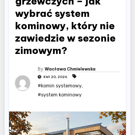
grzewczych – jak
wybrać system
kominowy, który nie
zawiedzie w sezonie
zimowym?
By
Wacława Chmielewska
KWI 20, 2026
#komin systemowy
,
#system kominowy