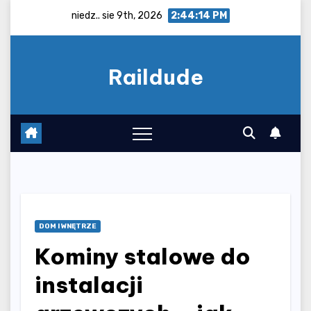
Skip
niedz.. sie 9th, 2026
2:44:15 PM
to
content
Raildude
DOM I WNĘTRZE
Kominy stalowe do
instalacji