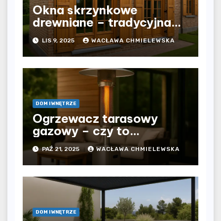
Okna skrzynkowe
drewniane – tradycyjna
konstrukcja w nowej
LIS 9, 2025
WACŁAWA CHMIELEWSKA
jakości
DOM I WNĘTRZE
Ogrzewacz tarasowy
gazowy – czy to
najlepszy sposób na
PAŹ 21, 2025
WACŁAWA CHMIELEWSKA
przedłużenie sezonu?
DOM I WNĘTRZE