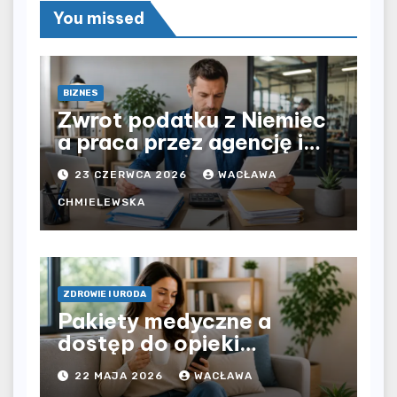
You missed
BIZNES
Zwrot podatku z Niemiec
a praca przez agencję i
bezpośrednio u
23 CZERWCA 2026
WACŁAWA
pracodawcy – jak
rozliczyć oba źródła
CHMIELEWSKA
dochodu?
ZDROWIE I URODA
Pakiety medyczne a
dostęp do opieki
zdrowotnej bez
22 MAJA 2026
WACŁAWA
ograniczeń czasowych –