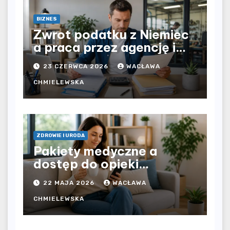
BIZNES
Zwrot podatku z Niemiec
a praca przez agencję i
bezpośrednio u
23 CZERWCA 2026
WACŁAWA
pracodawcy – jak
rozliczyć oba źródła
CHMIELEWSKA
dochodu?
ZDROWIE I URODA
Pakiety medyczne a
dostęp do opieki
zdrowotnej bez
22 MAJA 2026
WACŁAWA
ograniczeń czasowych –
czy prywatna opieka daje
CHMIELEWSKA
większą swobodę?