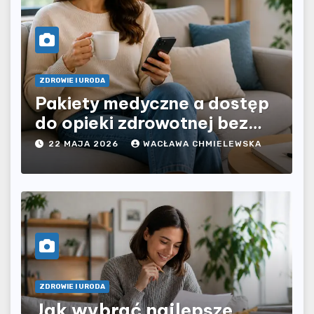
ZDROWIE I URODA
Pakiety medyczne a dostęp
do opieki zdrowotnej bez
ograniczeń czasowych – czy
22 MAJA 2026
WACŁAWA CHMIELEWSKA
prywatna opieka daje
większą swobodę?
ZDROWIE I URODA
Jak wybrać najlepsze