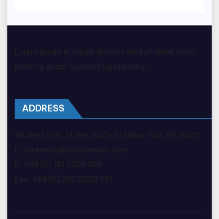
Lorem Ipsum is simply dummy text of them from
printing andoi typesetting industry.
ADDRESS
98 West 21th Street, Suite 721 New York, NY 10010
E: youremail@yourdomain.com
P: +88 (0) 101 0000 000
Fax: +88 (0) 202 0000 001