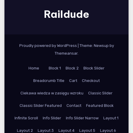
Raildude
Proudly powered by WordPress
|
Theme: Newsup by
Themeansar
.
Home
Block 1
Block 2
Block Slider
Breadcrumb Title
Cart
Checkout
Ciekawa wiedza w zasięgu wzroku
Classic Slider
Classic Slider Featured
Contact
Featured Block
Infinite Scroll
Info Slider
Info Slider Narrow
Layout 1
Layout 2
Layout 3
Layout 4
Layout 5
Layout 6