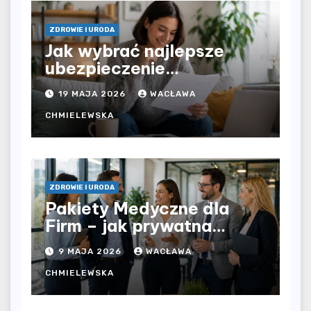
ZDROWIE I URODA
Jak wybrać najlepsze
ubezpieczenie
komunikacyjne i uniknąć
19 MAJA 2026
WACŁAWA
kosztownych błędów?
CHMIELEWSKA
ZDROWIE I URODA
Pakiety Medyczne dla
Firm – jak prywatna
opieka zdrowotna
9 MAJA 2026
WACŁAWA
wpływa na jakość
współpracy w
CHMIELEWSKA
organizacji?