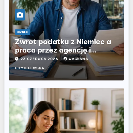
BIZNES
Zwrot podatku z Niemiec a
praca przez agencję i
bezpośrednio u pracodawcy
23 CZERWCA 2026
WACŁAWA
– jak rozliczyć oba źródła
CHMIELEWSKA
dochodu?