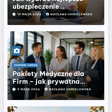
ubezpieczenie
komunikacyjne i uniknąć
19 MAJA 2026
WACŁAWA CHMIELEWSKA
kosztownych błędów?
ZDROWIE I URODA
Pakiety Medyczne dla
Firm – jak prywatna
opieka zdrowotna wpływa
9 MAJA 2026
WACŁAWA CHMIELEWSKA
na jakość współpracy w
organizacji?