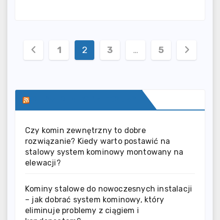
Stronicowanie
1
2
3
…
5
wpisów
SERWIS INFORMACYJNY
Czy komin zewnętrzny to dobre
rozwiązanie? Kiedy warto postawić na
stalowy system kominowy montowany na
elewacji?
Kominy stalowe do nowoczesnych instalacji
– jak dobrać system kominowy, który
eliminuje problemy z ciągiem i