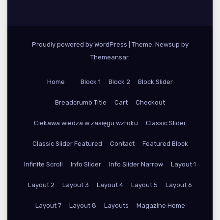
Proudly powered by WordPress
|
Theme: Newsup by
Themeansar
.
Home
Block 1
Block 2
Block Slider
Breadcrumb Title
Cart
Checkout
Ciekawa wiedza w zasięgu wzroku
Classic Slider
Classic Slider Featured
Contact
Featured Block
Infinite Scroll
Info Slider
Info Slider Narrow
Layout 1
Layout 2
Layout 3
Layout 4
Layout 5
Layout 6
Layout 7
Layout 8
Layouts
Magazine Home