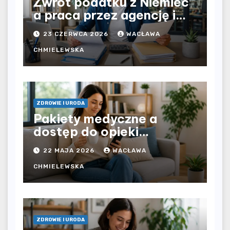
Zwrot podatku z Niemiec
a praca przez agencję i
bezpośrednio u
23 CZERWCA 2026
WACŁAWA
pracodawcy – jak
rozliczyć oba źródła
CHMIELEWSKA
dochodu?
ZDROWIE I URODA
Pakiety medyczne a
dostęp do opieki
zdrowotnej bez
22 MAJA 2026
WACŁAWA
ograniczeń czasowych –
czy prywatna opieka daje
CHMIELEWSKA
większą swobodę?
ZDROWIE I URODA