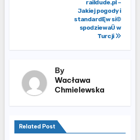
Nawigacja
raildude.pl –
Jakiej pogody i
wpisu
standardĘw si©
spodziewaÜ w
Turcji
By
Wacława
Chmielewska
Related Post