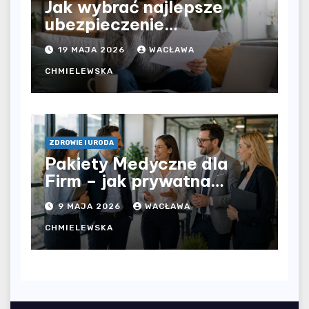
Jak wybrać najlepsze
ubezpieczenie
komunikacyjne i uniknąć
19 MAJA 2026
WACŁAWA
kosztownych błędów?
CHMIELEWSKA
ZDROWIE I URODA
Pakiety Medyczne dla
Firm – jak prywatna
opieka zdrowotna
9 MAJA 2026
WACŁAWA
wpływa na jakość
współpracy w
CHMIELEWSKA
organizacji?