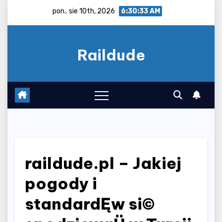
Skip
pon.. sie 10th, 2026
6:30:33 AM
to
content
Raildude
raildude.pl – Jakiej
pogody i
standardĘw si©