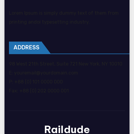
Lorem Ipsum is simply dummy text of them from
printing andoi typesetting industry.
ADDRESS
98 West 21th Street, Suite 721 New York, NY 10010
E: youremail@yourdomain.com
P: +88 (0) 101 0000 000
Fax: +88 (0) 202 0000 001
Raildude