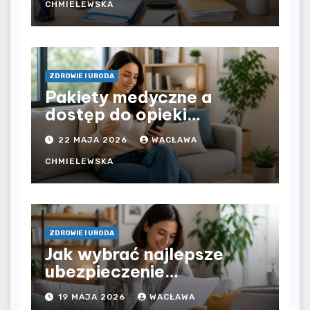
rozliczyć oba źródła
CHMIELEWSKA
dochodu?
ZDROWIE I URODA
Pakiety medyczne a
dostęp do opieki
zdrowotnej bez
22 MAJA 2026
WACŁAWA
ograniczeń czasowych –
czy prywatna opieka daje
CHMIELEWSKA
większą swobodę?
ZDROWIE I URODA
Jak wybrać najlepsze
ubezpieczenie
komunikacyjne i uniknąć
19 MAJA 2026
WACŁAWA
kosztownych błędów?