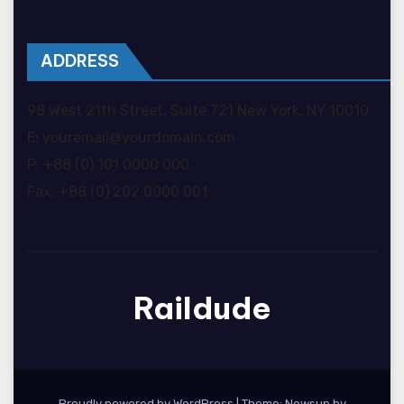
ADDRESS
98 West 21th Street, Suite 721 New York, NY 10010
E: youremail@yourdomain.com
P: +88 (0) 101 0000 000
Fax: +88 (0) 202 0000 001
Raildude
Proudly powered by WordPress
|
Theme: Newsup by