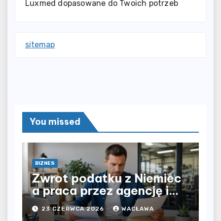
Luxmed dopasowane do Twoich potrzeb
sitemap
You missed
BIZNES
Zwrot podatku z Niemiec
a praca przez agencję i
bezpośrednio u
23 CZERWCA 2026
WACŁAWA
pracodawcy – jak