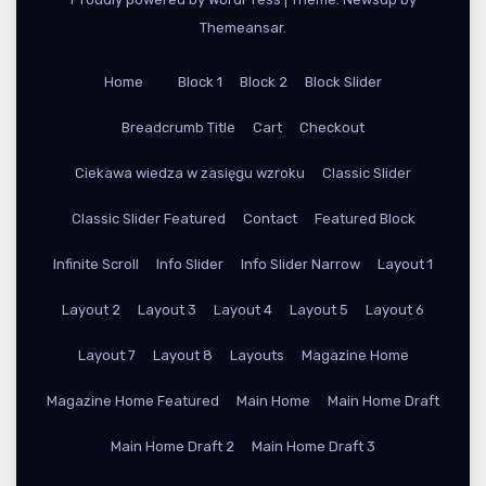
Themeansar
.
Home
Block 1
Block 2
Block Slider
Breadcrumb Title
Cart
Checkout
Ciekawa wiedza w zasięgu wzroku
Classic Slider
Classic Slider Featured
Contact
Featured Block
Infinite Scroll
Info Slider
Info Slider Narrow
Layout 1
Layout 2
Layout 3
Layout 4
Layout 5
Layout 6
Layout 7
Layout 8
Layouts
Magazine Home
Magazine Home Featured
Main Home
Main Home Draft
Main Home Draft 2
Main Home Draft 3