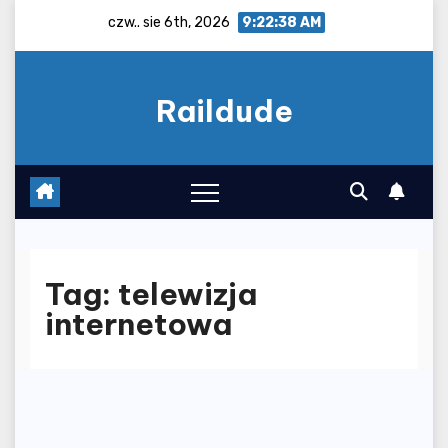
Skip
czw.. sie 6th, 2026
9:22:39 AM
to
content
Raildude
Tag:
telewizja
internetowa