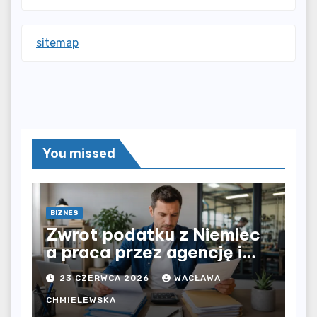
sitemap
You missed
BIZNES
Zwrot podatku z Niemiec
a praca przez agencję i
bezpośrednio u
23 CZERWCA 2026
WACŁAWA
pracodawcy – jak
rozliczyć oba źródła
CHMIELEWSKA