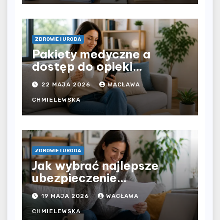
dochodu?
ZDROWIE I URODA
Pakiety medyczne a
dostęp do opieki
zdrowotnej bez
22 MAJA 2026
WACŁAWA
ograniczeń czasowych –
czy prywatna opieka daje
CHMIELEWSKA
większą swobodę?
ZDROWIE I URODA
Jak wybrać najlepsze
ubezpieczenie
komunikacyjne i uniknąć
19 MAJA 2026
WACŁAWA
kosztownych błędów?
CHMIELEWSKA