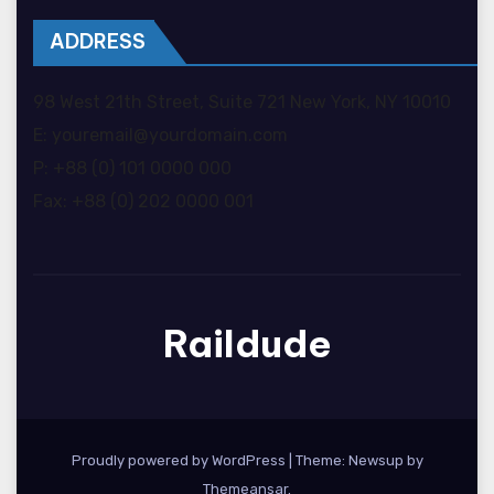
ADDRESS
98 West 21th Street, Suite 721 New York, NY 10010
E: youremail@yourdomain.com
P: +88 (0) 101 0000 000
Fax: +88 (0) 202 0000 001
Raildude
Proudly powered by WordPress
|
Theme: Newsup by
Themeansar
.