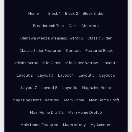
Home
Block 1
Block 2
Block Slider
Breadcrumb Title
Cart
Checkout
Ciekawa wiedza w zasięgu wzroku
Classic Slider
Classic Slider Featured
Contact
Featured Block
Infinite Scroll
Info Slider
Info Slider Narrow
Layout 1
Layout 2
Layout 3
Layout 4
Layout 5
Layout 6
Layout 7
Layout 8
Layouts
Magazine Home
Magazine Home Featured
Main Home
Main Home Draft
Main Home Draft 2
Main Home Draft 3
Main Home Featured
Mapa strony
My Account