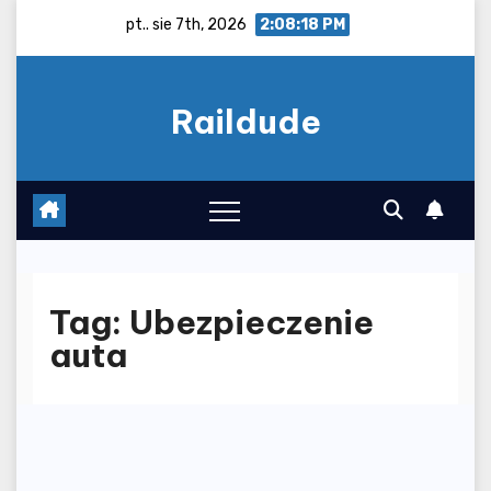
Skip
pt.. sie 7th, 2026
2:08:18 PM
to
content
Raildude
Tag:
Ubezpieczenie
auta