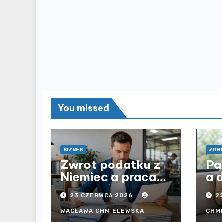
You missed
BIZNES
ZDRO
Zwrot podatku z
Pa
Niemiec a praca
a 
przez agencję i
op
23 CZERWCA 2026
2
bezpośrednio u
be
pracodawcy – jak
cz
WACŁAWA CHMIELEWSKA
CHM