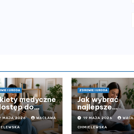
WIE I URODA
ZDROWIE I URODA
kiety medyczne
Jak wybrać
dostęp do
najlepsze
ieki zdrowotnej
ubezpieczenie
2 MAJA 2026
WACŁAWA
19 MAJA 2026
WACŁ
z ograniczeń
komunikacyjne 
asowych – czy
uniknąć
IELEWSKA
CHMIELEWSKA