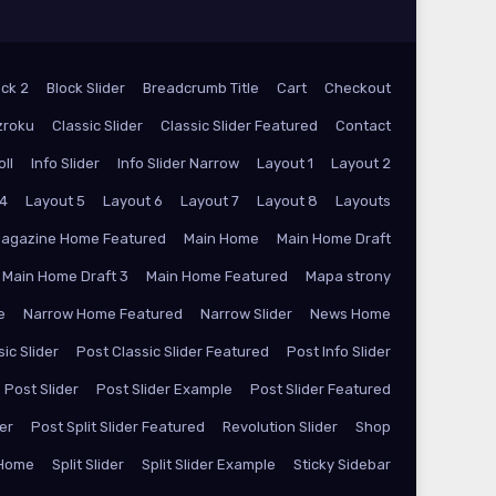
ock 2
Block Slider
Breadcrumb Title
Cart
Checkout
zroku
Classic Slider
Classic Slider Featured
Contact
oll
Info Slider
Info Slider Narrow
Layout 1
Layout 2
 4
Layout 5
Layout 6
Layout 7
Layout 8
Layouts
agazine Home Featured
Main Home
Main Home Draft
Main Home Draft 3
Main Home Featured
Mapa strony
e
Narrow Home Featured
Narrow Slider
News Home
ic Slider
Post Classic Slider Featured
Post Info Slider
Post Slider
Post Slider Example
Post Slider Featured
der
Post Split Slider Featured
Revolution Slider
Shop
 Home
Split Slider
Split Slider Example
Sticky Sidebar