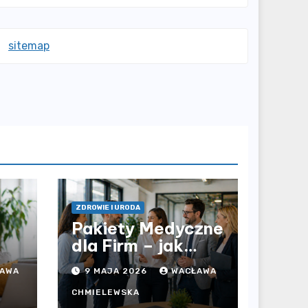
sitemap
ZDROWIE I URODA
Pakiety Medyczne
dla Firm – jak
prywatna opieka
AWA
9 MAJA 2026
WACŁAWA
i
zdrowotna
wpływa na jakość
CHMIELEWSKA