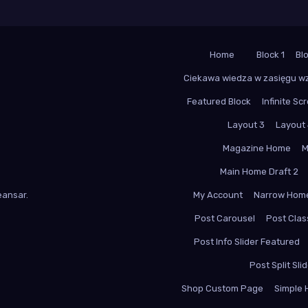
Home
Block 1
Bl
Ciekawa wiedza w zasięgu w
Featured Block
Infinite Scr
Layout 3
Layout
Magazine Home
M
Main Home Draft 2
ansar
.
My Account
Narrow Hom
Post Carousel
Post Class
Post Info Slider Featured
Post Split Sli
Shop Custom Page
Simple