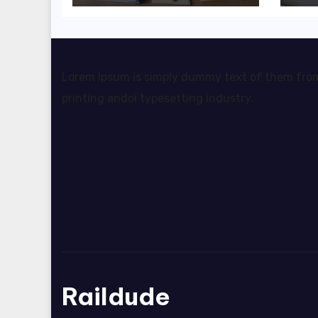
rozliczyć oba
pr
źródła dochodu?
da
sw
Lorem Ipsum is simply dummy text of them fro
printing andoi typesetting industry.
Raildude