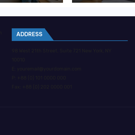
ywatna opieka
kosztownych
je większą
błędów?
obodę?
m
ADDRESS
98 West 21th Street, Suite 721 New York, NY
10010
E: youremail@yourdomain.com
P: +88 (0) 101 0000 000
Fax: +88 (0) 202 0000 001