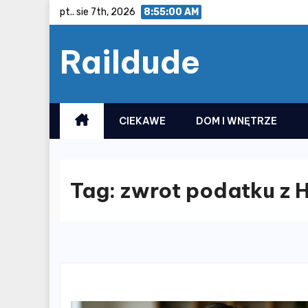
Skip
pt.. sie 7th, 2026
8:55:01 AM
to
Raildude
content
CIEKAWE
DOM I WNĘTRZE
Tag:
zwrot podatku z H