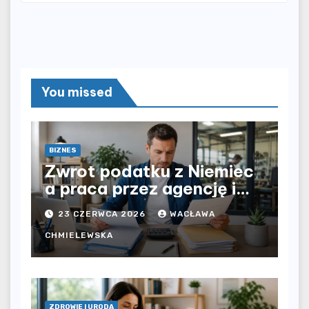
You missed
BIZNES
Zwrot podatku z Niemiec
a praca przez agencję i
bezpośrednio u
23 CZERWCA 2026
WACŁAWA
pracodawcy – jak
rozliczyć oba źródła
CHMIELEWSKA
dochodu?
ZDROWIE I URODA