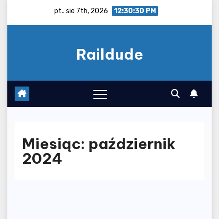
Skip
pt.. sie 7th, 2026
12:30:31 PM
to
content
Raildude
Miesiąc:
październik
2024