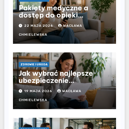
Pakiety medyczne a
dostęp do opieki
zdrowotnej bez
22 MAJA 2026
WACŁAWA
ograniczeń czasowych –
czy prywatna opieka daje
CHMIELEWSKA
większą swobodę?
ZDROWIE I URODA
Jak wybrać najlepsze
ubezpieczenie
komunikacyjne i uniknąć
19 MAJA 2026
WACŁAWA
kosztownych błędów?
CHMIELEWSKA