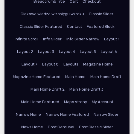
Breadcrumb Title
Cart
Checkout
Ciekawa wiedza w zasięgu wzroku
Classic Slider
Classic Slider Featured
Contact
Featured Block
Infinite Scroll
Info Slider
Info Slider Narrow
Layout 1
Layout 2
Layout 3
Layout 4
Layout 5
Layout 6
Layout 7
Layout 8
Layouts
Magazine Home
Magazine Home Featured
Main Home
Main Home Draft
Main Home Draft 2
Main Home Draft 3
Main Home Featured
Mapa strony
My Account
Narrow Home
Narrow Home Featured
Narrow Slider
News Home
Post Carousel
Post Classic Slider