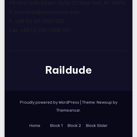
98 West 21th Street, Suite 721 New York, NY 10010
E: youremail@yourdomain.com
P: +88 (0) 101 0000 000
Fax: +88 (0) 202 0000 001
Raildude
Proudly powered by WordPress
|
Theme: Newsup by
Themeansar
.
Home
Block 1
Block 2
Block Slider