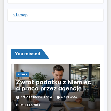
sitemap
You missed
BIZNES
Zwrot podatku z Niemiec
a praca przez agencję i
bezpośrednio u
23 CZERWCA 2026
WACŁAWA
pracodawcy – jak
rozliczyć oba źródła
CHMIELEWSKA