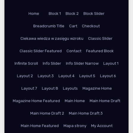
Home
Block 1
Block 2
Block Slider
Breadcrumb Title
Cart
Checkout
Ciekawa wiedza w zasięgu wzroku
Classic Slider
Classic Slider Featured
Contact
Featured Block
Infinite Scroll
Info Slider
Info Slider Narrow
Layout 1
Layout 2
Layout 3
Layout 4
Layout 5
Layout 6
Layout 7
Layout 8
Layouts
Magazine Home
Magazine Home Featured
Main Home
Main Home Draft
Main Home Draft 2
Main Home Draft 3
Main Home Featured
Mapa strony
My Account