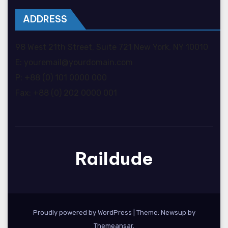
ADDRESS
98 West 21th Street, Suite 721 New York, NY 10010
E: youremail@yourdomain.com
P: +88 (0) 101 0000 000
Fax: +88 (0) 202 0000 001
Raildude
Proudly powered by WordPress
|
Theme: Newsup by
Themeansar
.