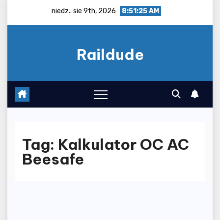
Skip
niedz.. sie 9th, 2026
8:51:25 AM
to
content
Raildude
Tag:
Kalkulator OC AC
Beesafe