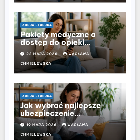
dochodu?
ZDROWIE I URODA
Pakiety medyczne a
dostęp do opieki
zdrowotnej bez
22 MAJA 2026
WACŁAWA
ograniczeń czasowych –
czy prywatna opieka daje
CHMIELEWSKA
większą swobodę?
ZDROWIE I URODA
Jak wybrać najlepsze
ubezpieczenie
komunikacyjne i uniknąć
19 MAJA 2026
WACŁAWA
kosztownych błędów?
CHMIELEWSKA