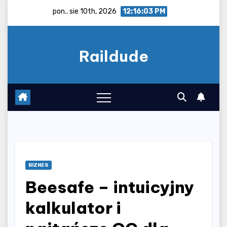
Skip
pon.. sie 10th, 2026
12:16:04 PM
to
content
Raildude
BIZNES
Beesafe – intuicyjny
kalkulator i