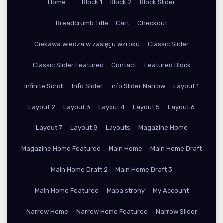
Home
Block 1
Block 2
Block Slider
Breadcrumb Title
Cart
Checkout
Ciekawa wiedza w zasięgu wzroku
Classic Slider
Classic Slider Featured
Contact
Featured Block
Infinite Scroll
Info Slider
Info Slider Narrow
Layout 1
Layout 2
Layout 3
Layout 4
Layout 5
Layout 6
Layout 7
Layout 8
Layouts
Magazine Home
Magazine Home Featured
Main Home
Main Home Draft
Main Home Draft 2
Main Home Draft 3
Main Home Featured
Mapa strony
My Account
Narrow Home
Narrow Home Featured
Narrow Slider