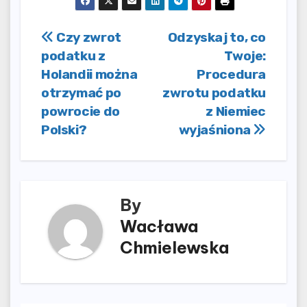
Nawigacja
Czy zwrot
Odzyskaj to, co
podatku z
Twoje:
wpisu
Holandii można
Procedura
otrzymać po
zwrotu podatku
powrocie do
z Niemiec
Polski?
wyjaśniona
By
Wacława
Chmielewska