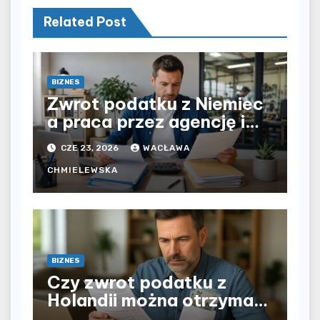
Related Post
BIZNES
Zwrot podatku z Niemiec
a praca przez agencję i
bezpośrednio u
CZE 23, 2026
WACŁAWA
pracodawcy – jak
rozliczyć oba źródła
CHMIELEWSKA
dochodu?
BIZNES
Czy zwrot podatku z
Holandii można otrzymać
po powrocie do Polski?