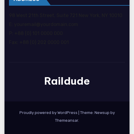
98 West 21th Street, Suite 721 New York, NY 10010
E: youremail@yourdomain.com
P: +88 (0) 101 0000 000
Fax: +88 (0) 202 0000 001
Raildude
Proudly powered by WordPress
|
Theme: Newsup by
Themeansar
.