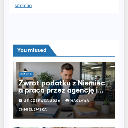
sitemap
You missed
BIZNES
Zwrot podatku z Niemiec
a praca przez agencję i
bezpośrednio u
23 CZERWCA 2026
WACŁAWA
pracodawcy – jak
rozliczyć oba źródła
CHMIELEWSKA
dochodu?