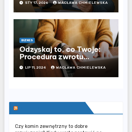
STY 17, 2026
WACŁAWA CHMIELEWSKA
BIZNES
Odzyskaj to, co Twoje:
Procedura zwrotu
podatku z Niemiec
LIP 11, 2024
WACŁAWA CHMIELEWSKA
wyjaśniona
SERWIS INFORMACYJNY
Czy komin zewnętrzny to dobre