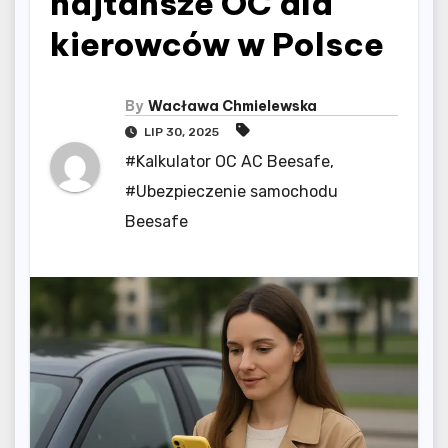
najtańsze OC dla
kierowców w Polsce
By
Wacława Chmielewska
LIP 30, 2025
#Kalkulator OC AC Beesafe
,
#Ubezpieczenie samochodu
Beesafe