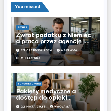
You missed
BIZNES
Zwrot podatku z Niemiec
a praca przez agencję i
bezpośrednio u
23 CZERWCA 2026
WACŁAWA
pracodawcy – jak
rozliczyć oba źródła
CHMIELEWSKA
dochodu?
ZDROWIE I URODA
Pakiety medyczne a
dostęp do opieki
zdrowotnej bez
22 MAJA 2026
WACŁAWA
ograniczeń czasowych –