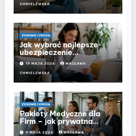
czy prywatna opieka daje
CHMIELEWSKA
większą swobodę?
ZDROWIE I URODA
Jak wybrać najlepsze
ubezpieczenie
komunikacyjne i uniknąć
19 MAJA 2026
WACŁAWA
kosztownych błędów?
CHMIELEWSKA
ZDROWIE I URODA
Pakiety Medyczne dla
Firm – jak prywatna
opieka zdrowotna
9 MAJA 2026
WACŁAWA