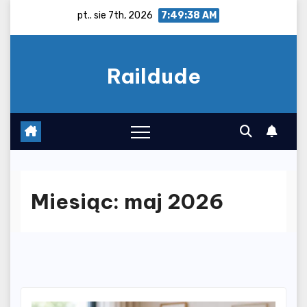
Skip
pt.. sie 7th, 2026
7:49:39 AM
to
content
Raildude
Miesiąc:
maj 2026