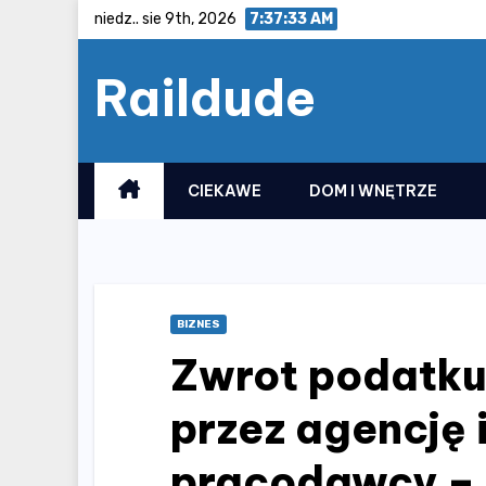
Skip
niedz.. sie 9th, 2026
7:37:34 AM
to
Raildude
content
CIEKAWE
DOM I WNĘTRZE
BIZNES
Zwrot podatku
przez agencję 
pracodawcy – j