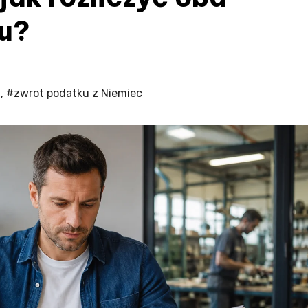
u?
g
,
#zwrot podatku z Niemiec