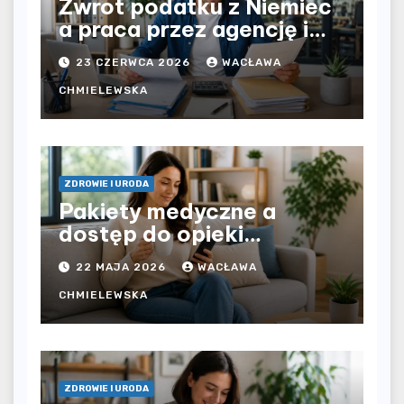
Zwrot podatku z Niemiec
a praca przez agencję i
bezpośrednio u
23 CZERWCA 2026
WACŁAWA
pracodawcy – jak
rozliczyć oba źródła
CHMIELEWSKA
dochodu?
ZDROWIE I URODA
Pakiety medyczne a
dostęp do opieki
zdrowotnej bez
22 MAJA 2026
WACŁAWA
ograniczeń czasowych –
czy prywatna opieka daje
CHMIELEWSKA
większą swobodę?
ZDROWIE I URODA