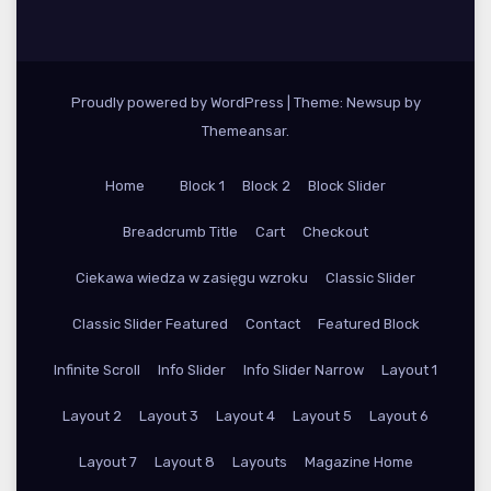
Proudly powered by WordPress
|
Theme: Newsup by
Themeansar
.
Home
Block 1
Block 2
Block Slider
Breadcrumb Title
Cart
Checkout
Ciekawa wiedza w zasięgu wzroku
Classic Slider
Classic Slider Featured
Contact
Featured Block
Infinite Scroll
Info Slider
Info Slider Narrow
Layout 1
Layout 2
Layout 3
Layout 4
Layout 5
Layout 6
Layout 7
Layout 8
Layouts
Magazine Home