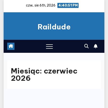
Skip
czw.. sie 6th, 2026
4:40:52 PM
to
content
Raildude
Miesiąc:
czerwiec
2026