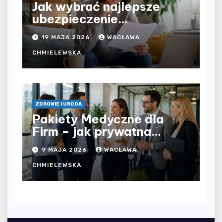
Jak wybrać najlepsze
ubezpieczenie
komunikacyjne i uniknąć
19 MAJA 2026
WACŁAWA
kosztownych błędów?
CHMIELEWSKA
ZDROWIE I URODA
Pakiety Medyczne dla
Firm – jak prywatna
opieka zdrowotna
9 MAJA 2026
WACŁAWA
wpływa na jakość
współpracy w
CHMIELEWSKA
organizacji?