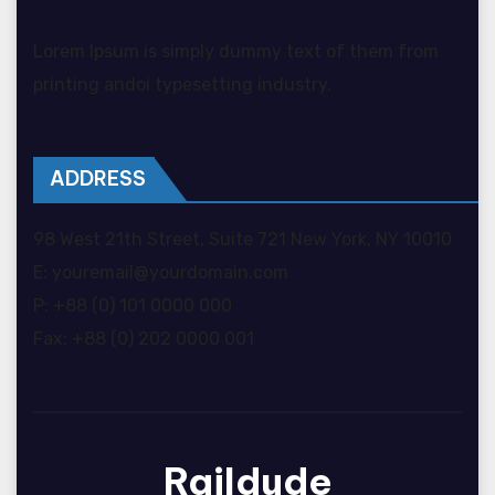
Lorem Ipsum is simply dummy text of them from
printing andoi typesetting industry.
ADDRESS
98 West 21th Street, Suite 721 New York, NY 10010
E: youremail@yourdomain.com
P: +88 (0) 101 0000 000
Fax: +88 (0) 202 0000 001
Raildude