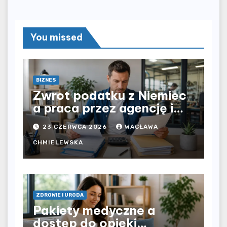
You missed
BIZNES
Zwrot podatku z Niemiec
a praca przez agencję i
bezpośrednio u
23 CZERWCA 2026
WACŁAWA
pracodawcy – jak
rozliczyć oba źródła
CHMIELEWSKA
dochodu?
ZDROWIE I URODA
Pakiety medyczne a
dostęp do opieki