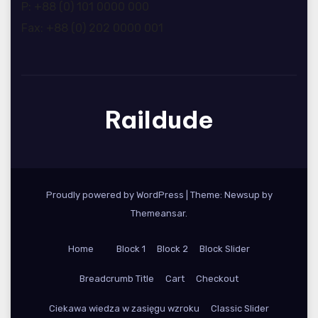
P: +88 (0) 101 0000 000
Fax: +88 (0) 202 0000 001
Raildude
Proudly powered by WordPress
|
Theme: Newsup by
Themeansar
.
Home
Block 1
Block 2
Block Slider
Breadcrumb Title
Cart
Checkout
Ciekawa wiedza w zasięgu wzroku
Classic Slider