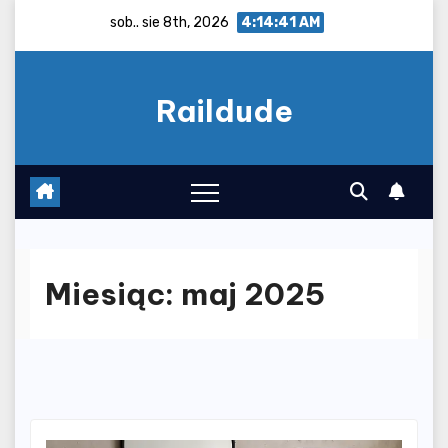
Skip
sob.. sie 8th, 2026
4:14:41 AM
to
content
Raildude
Miesiąc:
maj 2025