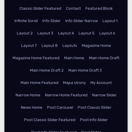
Classic Slider Featured
Contact
Featured Block
Infinite Scroll
Info Slider
Info Slider Narrow
Layout 1
Layout 2
Layout 3
Layout 4
Layout 5
Layout 6
Layout 7
Layout 8
Layouts
Magazine Home
Magazine Home Featured
Main Home
Main Home Draft
Main Home Draft 2
Main Home Draft 3
Main Home Featured
Mapa strony
My Account
Narrow Home
Narrow Home Featured
Narrow Slider
News Home
Post Carousel
Post Classic Slider
Post Classic Slider Featured
Post Info Slider