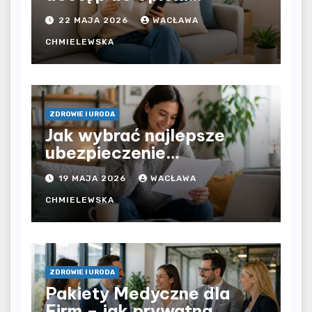
zdrowotnej bez
22 MAJA 2026
WACŁAWA
ograniczeń czasowych –
czy prywatna opieka daje
CHMIELEWSKA
większą swobodę?
ZDROWIE I URODA
Jak wybrać najlepsze
ubezpieczenie
komunikacyjne i uniknąć
19 MAJA 2026
WACŁAWA
kosztownych błędów?
CHMIELEWSKA
ZDROWIE I URODA
Pakiety Medyczne dla
Firm – jak prywatna