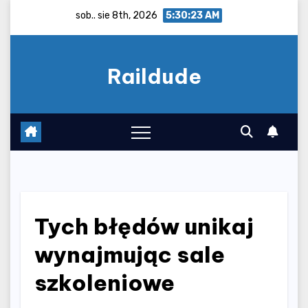
Skip
sob.. sie 8th, 2026
5:30:24 AM
to
content
Raildude
Tych błędów unikaj
wynajmując sale
szkoleniowe