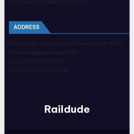
printing andoi typesetting industry.
ADDRESS
98 West 21th Street, Suite 721 New York, NY 10010
E: youremail@yourdomain.com
P: +88 (0) 101 0000 000
Fax: +88 (0) 202 0000 001
Raildude