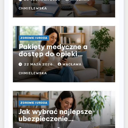
pracodawcy – jak
rozliczyć oba źródła
CHMIELEWSKA
dochodu?
ZDROWIE I URODA
Pakiety medyczne a
dostęp do opieki
zdrowotnej bez
22 MAJA 2026
WACŁAWA
ograniczeń czasowych –
czy prywatna opieka daje
CHMIELEWSKA
większą swobodę?
ZDROWIE I URODA
Jak wybrać najlepsze
ubezpieczenie
komunikacyjne i uniknąć