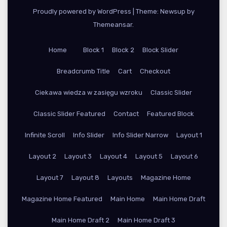
Proudly powered by WordPress
|
Theme: Newsup by
Themeansar
.
Home
Block 1
Block 2
Block Slider
Breadcrumb Title
Cart
Checkout
Ciekawa wiedza w zasięgu wzroku
Classic Slider
Classic Slider Featured
Contact
Featured Block
Infinite Scroll
Info Slider
Info Slider Narrow
Layout 1
Layout 2
Layout 3
Layout 4
Layout 5
Layout 6
Layout 7
Layout 8
Layouts
Magazine Home
Magazine Home Featured
Main Home
Main Home Draft
Main Home Draft 2
Main Home Draft 3