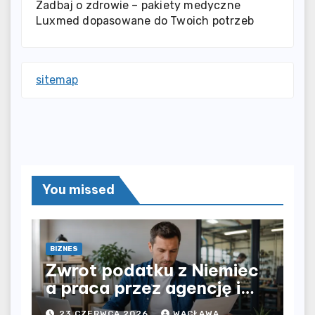
Zadbaj o zdrowie – pakiety medyczne
Luxmed dopasowane do Twoich potrzeb
sitemap
You missed
BIZNES
Zwrot podatku z Niemiec
a praca przez agencję i
bezpośrednio u
23 CZERWCA 2026
WACŁAWA