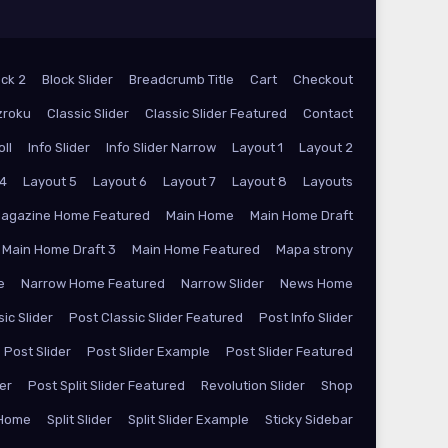
ock 2
Block Slider
Breadcrumb Title
Cart
Checkout
zroku
Classic Slider
Classic Slider Featured
Contact
oll
Info Slider
Info Slider Narrow
Layout 1
Layout 2
 4
Layout 5
Layout 6
Layout 7
Layout 8
Layouts
agazine Home Featured
Main Home
Main Home Draft
Main Home Draft 3
Main Home Featured
Mapa strony
e
Narrow Home Featured
Narrow Slider
News Home
ic Slider
Post Classic Slider Featured
Post Info Slider
Post Slider
Post Slider Example
Post Slider Featured
der
Post Split Slider Featured
Revolution Slider
Shop
 Home
Split Slider
Split Slider Example
Sticky Sidebar