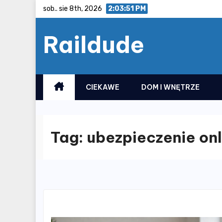
Skip
sob.. sie 8th, 2026
2:03:52 PM
to
Raildude
content
CIEKAWE
DOM I WNĘTRZE
Tag:
ubezpieczenie onl