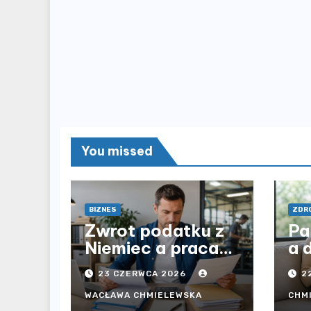
You missed
BIZNES
ZDRO
Zwrot podatku z
Pa
Niemiec a praca
a 
przez agencję i
op
23 CZERWCA 2026
2
bezpośrednio u
be
pracodawcy – jak
cz
WACŁAWA CHMIELEWSKA
CHM