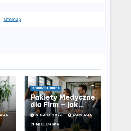
sitemap
ZDROWIE I URODA
Pakiety Medyczne
dla Firm – jak
prywatna opieka
AWA
9 MAJA 2026
WACŁAWA
i
zdrowotna
wpływa na jakość
CHMIELEWSKA