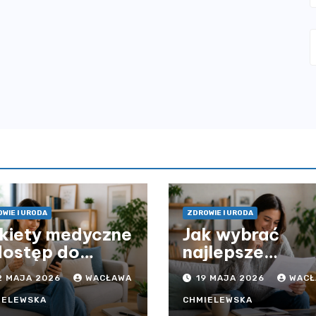
WIE I URODA
ZDROWIE I URODA
kiety medyczne
Jak wybrać
dostęp do
najlepsze
ieki zdrowotnej
ubezpieczenie
2 MAJA 2026
WACŁAWA
19 MAJA 2026
WACŁ
z ograniczeń
komunikacyjne 
asowych – czy
uniknąć
IELEWSKA
CHMIELEWSKA