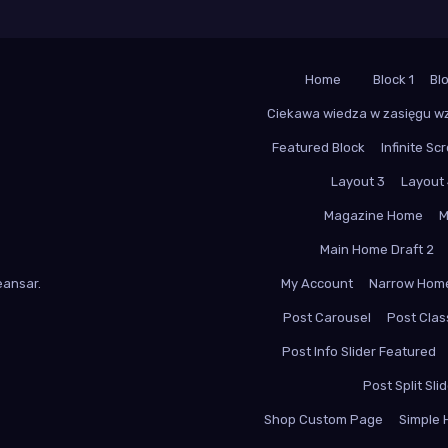
Home
Block 1
Bl
Ciekawa wiedza w zasięgu w
Featured Block
Infinite Scr
Layout 3
Layout
Magazine Home
M
Main Home Draft 2
ansar
.
My Account
Narrow Hom
Post Carousel
Post Class
Post Info Slider Featured
Post Split Sli
Shop Custom Page
Simple