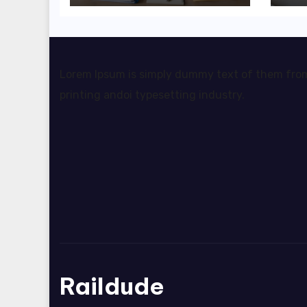
rozliczyć oba
pr
źródła dochodu?
da
sw
Lorem Ipsum is simply dummy text of them fro
printing andoi typesetting industry.
Raildude