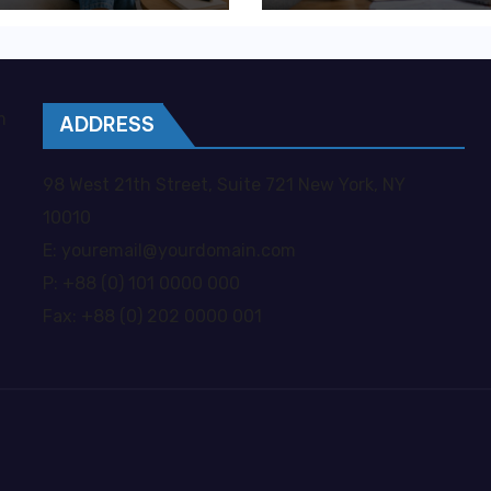
ywatna opieka
kosztownych
je większą
błędów?
obodę?
m
ADDRESS
98 West 21th Street, Suite 721 New York, NY
10010
E: youremail@yourdomain.com
P: +88 (0) 101 0000 000
Fax: +88 (0) 202 0000 001