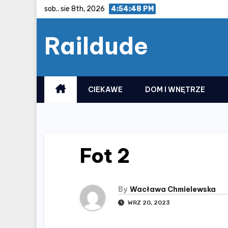
Skip
sob.. sie 8th, 2026
4:54:48 PM
to
Raildude
content
CIEKAWE
DOM I WNĘTRZE
Fot 2
By
Wacława Chmielewska
WRZ 20, 2023