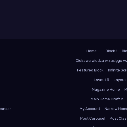
Home
Block 1
Bl
Ciekawa wiedza w zasięgu w
Featured Block
Infinite Scr
Layout 3
Layout
Magazine Home
M
Main Home Draft 2
ansar
.
My Account
Narrow Hom
Post Carousel
Post Class