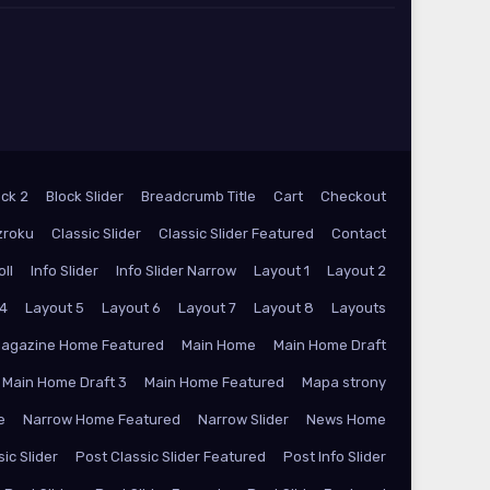
ock 2
Block Slider
Breadcrumb Title
Cart
Checkout
zroku
Classic Slider
Classic Slider Featured
Contact
oll
Info Slider
Info Slider Narrow
Layout 1
Layout 2
 4
Layout 5
Layout 6
Layout 7
Layout 8
Layouts
agazine Home Featured
Main Home
Main Home Draft
Main Home Draft 3
Main Home Featured
Mapa strony
e
Narrow Home Featured
Narrow Slider
News Home
ic Slider
Post Classic Slider Featured
Post Info Slider