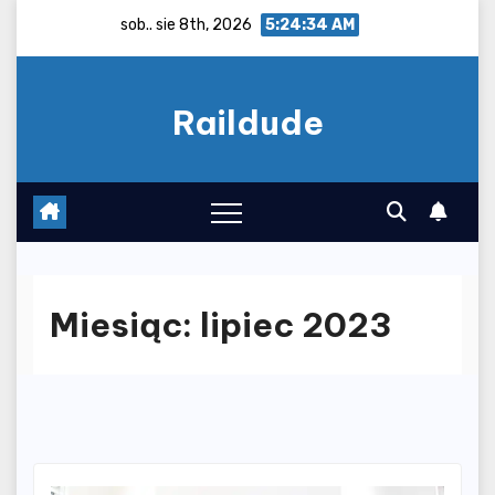
Skip
sob.. sie 8th, 2026
5:24:34 AM
to
content
Raildude
Miesiąc:
lipiec 2023