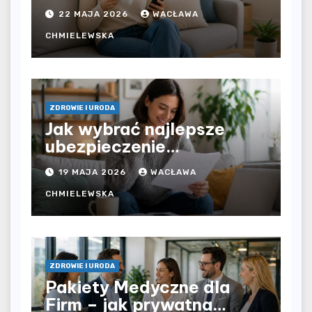
zdrowotnej bez
22 MAJA 2026
WACŁAWA
ograniczeń czasowych –
czy prywatna opieka daje
CHMIELEWSKA
większą swobodę?
ZDROWIE I URODA
Jak wybrać najlepsze
ubezpieczenie
komunikacyjne i uniknąć
19 MAJA 2026
WACŁAWA
kosztownych błędów?
CHMIELEWSKA
ZDROWIE I URODA
Pakiety Medyczne dla
Firm – jak prywatna