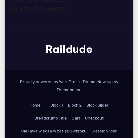
P: +88 (0) 101 0000 000
Fax: +88 (0) 202 0000 001
Raildude
Proudly powered by WordPress
|
Theme: Newsup by
Themeansar
.
Home
Block 1
Block 2
Block Slider
Breadcrumb Title
Cart
Checkout
Ciekawa wiedza w zasięgu wzroku
Classic Slider