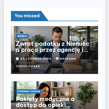
You missed
BIZNES
Zwrot podatku z Niemiec
a praca przez agencję i
bezpośrednio u
23 CZERWCA 2026
WACŁAWA
pracodawcy – jak
rozliczyć oba źródła
CHMIELEWSKA
dochodu?
ZDROWIE I URODA
Pakiety medyczne a
dostęp do opieki