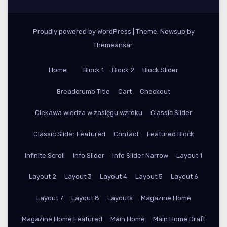
Proudly powered by WordPress
|
Theme: Newsup by
Themeansar
.
Home
Block 1
Block 2
Block Slider
Breadcrumb Title
Cart
Checkout
Ciekawa wiedza w zasięgu wzroku
Classic Slider
Classic Slider Featured
Contact
Featured Block
Infinite Scroll
Info Slider
Info Slider Narrow
Layout 1
Layout 2
Layout 3
Layout 4
Layout 5
Layout 6
Layout 7
Layout 8
Layouts
Magazine Home
Magazine Home Featured
Main Home
Main Home Draft