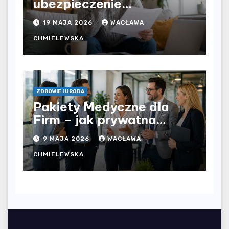
ubezpieczenie
komunikacyjne i uniknąć
19 MAJA 2026
WACŁAWA
kosztownych błędów?
CHMIELEWSKA
ZDROWIE I URODA
Pakiety Medyczne dla
Firm – jak prywatna
opieka zdrowotna
9 MAJA 2026
WACŁAWA
wpływa na jakość
współpracy w
CHMIELEWSKA
organizacji?