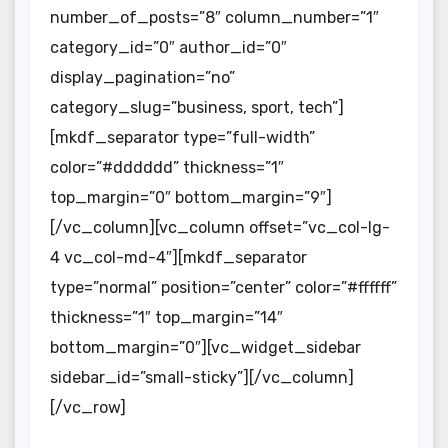
number_of_posts=”8″ column_number=”1″
category_id=”0″ author_id=”0″
display_pagination=”no”
category_slug=”business, sport, tech”]
[mkdf_separator type=”full-width”
color=”#dddddd” thickness=”1″
top_margin=”0″ bottom_margin=”9″]
[/vc_column][vc_column offset=”vc_col-lg-
4 vc_col-md-4″][mkdf_separator
type=”normal” position=”center” color=”#ffffff”
thickness=”1″ top_margin=”14″
bottom_margin=”0″][vc_widget_sidebar
sidebar_id=”small-sticky”][/vc_column]
[/vc_row]