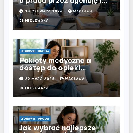
a praca przez agencję i
bezpośrednio u
23 CZERWCA 2026
WACŁAWA
pracodawcy – jak
rozliczyć oba źródła
CHMIELEWSKA
dochodu?
ZDROWIE I URODA
Pakiety medyczne a
dostęp do opieki
zdrowotnej bez
22 MAJA 2026
WACŁAWA
ograniczeń czasowych –
czy prywatna opieka daje
CHMIELEWSKA
większą swobodę?
ZDROWIE I URODA
Jak wybrać najlepsze