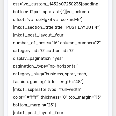
css=”.vc_custom_1452607250233{padding-
bottom: 12px !important;}”][vc_column
offset=”vc_col-lg-8 vc_col-md-8″]
[mkdf_section_title title=”POST LAYOUT 4″]
[mkdf_post_layout_four
number_of_posts=”16″ column_number=”2″
category_id=”0″ author_id=”0″
display_pagination=”yes”
pagination_type=”np-horizontal”
category_slug=”business, sport, tech,
fashion, gaming” title_length=”48″]
[mkdf_separator type=”full-width”
color=”#ffffff” thickness=”0″ top_margin=”13″
bottom_margin=”25″]
[mkdf_post_layout_four