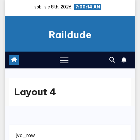
Skip
sob.. sie 8th, 2026
7:00:15 AM
to
content
Raildude
Layout 4
[vc_row