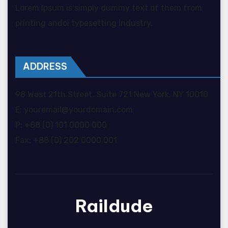
Lorem Ipsum is simply dummy text of them from
printing andoi typesetting industry.
ADDRESS
98 West 21th Street, Suite 721 New York, NY 10010
E: youremail@yourdomain.com
P: +88 (0) 101 0000 000
Fax: +88 (0) 202 0000 001
Raildude