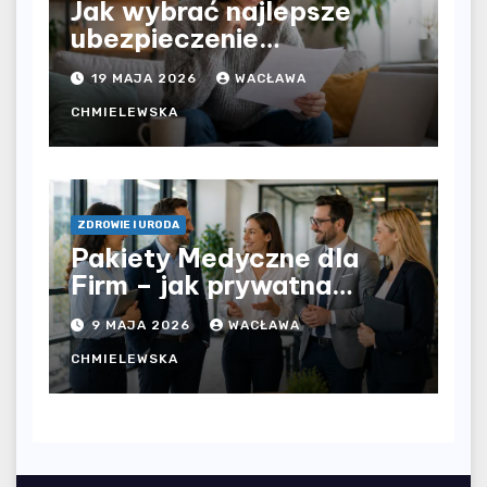
Jak wybrać najlepsze
ubezpieczenie
komunikacyjne i uniknąć
19 MAJA 2026
WACŁAWA
kosztownych błędów?
CHMIELEWSKA
ZDROWIE I URODA
Pakiety Medyczne dla
Firm – jak prywatna
opieka zdrowotna
9 MAJA 2026
WACŁAWA
wpływa na jakość
współpracy w
CHMIELEWSKA
organizacji?