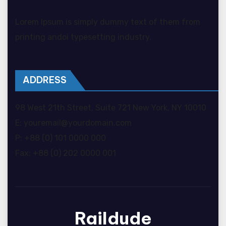
Lorem Ipsum is simply dummy text of them from
printing andoi typesetting industry.
ADDRESS
98 West 21th Street, Suite 721 New York, NY 10010
E: youremail@yourdomain.com
P: +88 (0) 101 0000 000
Fax: +88 (0) 202 0000 001
Raildude