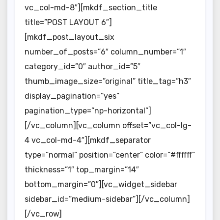
vc_col-md-8″][mkdf_section_title
title=”POST LAYOUT 6″]
[mkdf_post_layout_six
number_of_posts=”6″ column_number=”1″
category_id=”0″ author_id=”5″
thumb_image_size=”original” title_tag=”h3″
display_pagination=”yes”
pagination_type=”np-horizontal”]
[/vc_column][vc_column offset=”vc_col-lg-
4 vc_col-md-4″][mkdf_separator
type=”normal” position=”center” color=”#ffffff”
thickness=”1″ top_margin=”14″
bottom_margin=”0″][vc_widget_sidebar
sidebar_id=”medium-sidebar”][/vc_column]
[/vc_row]