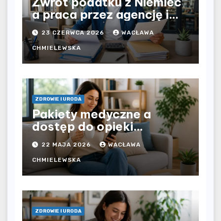
Zwrot podatku z Niemiec
a praca przez agencję i
bezpośrednio u
23 CZERWCA 2026
WACŁAWA
pracodawcy – jak
rozliczyć oba źródła
CHMIELEWSKA
dochodu?
ZDROWIE I URODA
Pakiety medyczne a
dostęp do opieki
zdrowotnej bez
22 MAJA 2026
WACŁAWA
ograniczeń czasowych –
czy prywatna opieka daje
CHMIELEWSKA
większą swobodę?
ZDROWIE I URODA