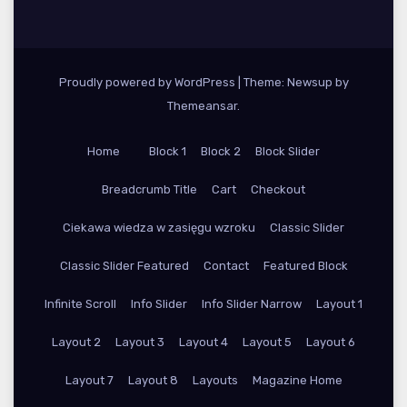
Proudly powered by WordPress
|
Theme: Newsup by
Themeansar
.
Home
Block 1
Block 2
Block Slider
Breadcrumb Title
Cart
Checkout
Ciekawa wiedza w zasięgu wzroku
Classic Slider
Classic Slider Featured
Contact
Featured Block
Infinite Scroll
Info Slider
Info Slider Narrow
Layout 1
Layout 2
Layout 3
Layout 4
Layout 5
Layout 6
Layout 7
Layout 8
Layouts
Magazine Home