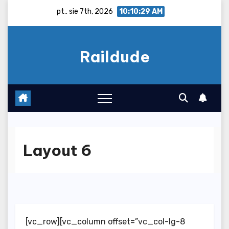
Skip
pt.. sie 7th, 2026
10:10:30 AM
to
content
Raildude
Layout 6
[vc_row][vc_column offset=”vc_col-lg-8