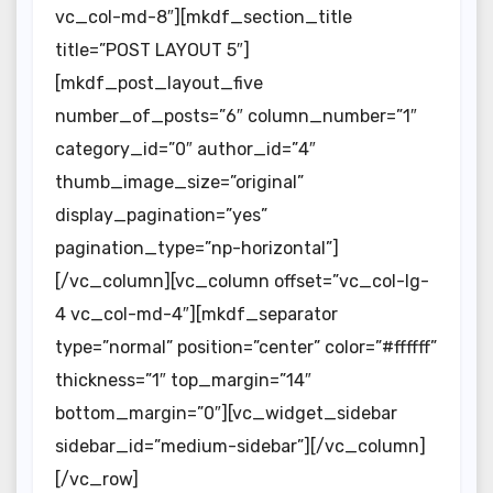
vc_col-md-8″][mkdf_section_title
title=”POST LAYOUT 5″]
[mkdf_post_layout_five
number_of_posts=”6″ column_number=”1″
category_id=”0″ author_id=”4″
thumb_image_size=”original”
display_pagination=”yes”
pagination_type=”np-horizontal”]
[/vc_column][vc_column offset=”vc_col-lg-
4 vc_col-md-4″][mkdf_separator
type=”normal” position=”center” color=”#ffffff”
thickness=”1″ top_margin=”14″
bottom_margin=”0″][vc_widget_sidebar
sidebar_id=”medium-sidebar”][/vc_column]
[/vc_row]