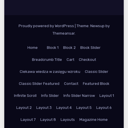
Proudly powered by WordPress
|
Theme: Newsup by
Themeansar
.
Home
Block 1
Block 2
Block Slider
Breadcrumb Title
Cart
Checkout
Ciekawa wiedza w zasięgu wzroku
Classic Slider
Classic Slider Featured
Contact
Featured Block
Infinite Scroll
Info Slider
Info Slider Narrow
Layout 1
Layout 2
Layout 3
Layout 4
Layout 5
Layout 6
Layout 7
Layout 8
Layouts
Magazine Home