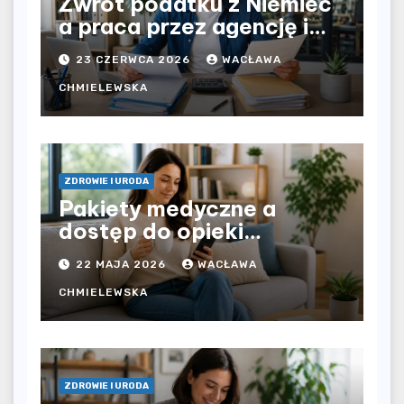
Zwrot podatku z Niemiec
a praca przez agencję i
bezpośrednio u
23 CZERWCA 2026
WACŁAWA
pracodawcy – jak
rozliczyć oba źródła
CHMIELEWSKA
dochodu?
ZDROWIE I URODA
Pakiety medyczne a
dostęp do opieki
zdrowotnej bez
22 MAJA 2026
WACŁAWA
ograniczeń czasowych –
czy prywatna opieka daje
CHMIELEWSKA
większą swobodę?
ZDROWIE I URODA