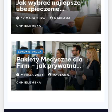
Jak wybrać najlepsze
ubezpieczenie
komunikacyjne i uniknąć
19 MAJA 2026
WACŁAWA
kosztownych błędów?
CHMIELEWSKA
ZDROWIE I URODA
Pakiety Medyczne dla
Firm – jak prywatna
opieka zdrowotna
9 MAJA 2026
WACŁAWA
wpływa na jakość
współpracy w
CHMIELEWSKA
organizacji?