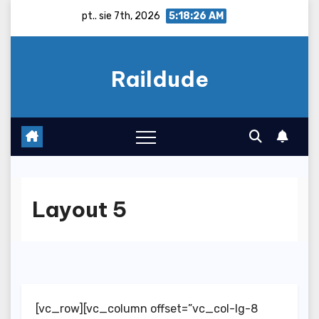
Skip
pt.. sie 7th, 2026
5:18:26 AM
to
content
Raildude
Layout 5
[vc_row][vc_column offset=”vc_col-lg-8