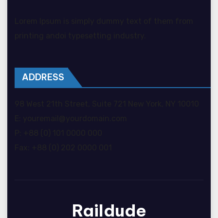
Lorem Ipsum is simply dummy text of them from
printing andoi typesetting industry.
ADDRESS
98 West 21th Street, Suite 721 New York, NY 10010
E: youremail@yourdomain.com
P: +88 (0) 101 0000 000
Fax: +88 (0) 202 0000 001
Raildude