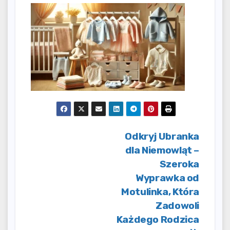
Nawigacja
Odkryj Ubranka
dla Niemowląt –
wpisu
Szeroka
Wyprawka od
Motulinka, Która
Zadowoli
Każdego Rodzica