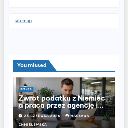
sitemap
You missed
BIZNES
Zwrot podatku z Niemiec
a praca przez agencję i
bezpośrednio u
23 CZERWCA 2026
WACŁAWA
pracodawcy – jak
rozliczyć oba źródła
CHMIELEWSKA