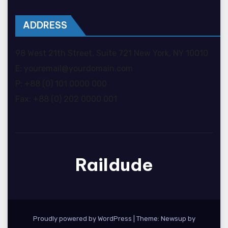
ADDRESS
98 West 21th Street, Suite 721 New York, NY 10010
E: youremail@yourdomain.com
P: +88 (0) 101 0000 000
Fax: +88 (0) 202 0000 001
Raildude
Proudly powered by WordPress
|
Theme: Newsup by