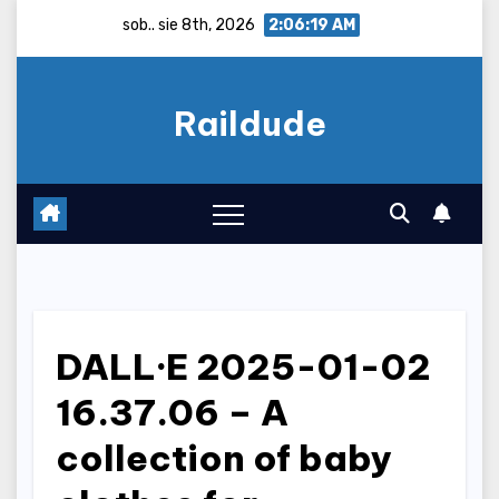
Skip
sob.. sie 8th, 2026
2:06:20 AM
to
content
Raildude
DALL·E 2025-01-02
16.37.06 – A
collection of baby