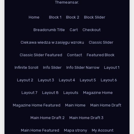
Themeansar
.
Home
Block 1
Block 2
Block Slider
Breadcrumb Title
Cart
Checkout
Ciekawa wiedza w zasięgu wzroku
Classic Slider
Classic Slider Featured
Contact
Featured Block
Infinite Scroll
Info Slider
Info Slider Narrow
Layout 1
Layout 2
Layout 3
Layout 4
Layout 5
Layout 6
Layout 7
Layout 8
Layouts
Magazine Home
Magazine Home Featured
Main Home
Main Home Draft
Main Home Draft 2
Main Home Draft 3
Main Home Featured
Mapa strony
My Account