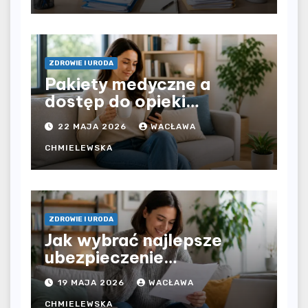
dochodu?
ZDROWIE I URODA
Pakiety medyczne a
dostęp do opieki
zdrowotnej bez
22 MAJA 2026
WACŁAWA
ograniczeń czasowych –
czy prywatna opieka daje
CHMIELEWSKA
większą swobodę?
ZDROWIE I URODA
Jak wybrać najlepsze
ubezpieczenie
komunikacyjne i uniknąć
19 MAJA 2026
WACŁAWA
kosztownych błędów?
CHMIELEWSKA