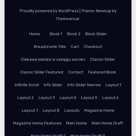
Proudly powered by WordPress
|
Theme: Newsup by
Themeansar
.
Home
Block 1
Block 2
Block Slider
Breadcrumb Title
Cart
Checkout
Ciekawa wiedza w zasięgu wzroku
Classic Slider
Classic Slider Featured
Contact
Featured Block
Infinite Scroll
Info Slider
Info Slider Narrow
Layout 1
Layout 2
Layout 3
Layout 4
Layout 5
Layout 6
Layout 7
Layout 8
Layouts
Magazine Home
Magazine Home Featured
Main Home
Main Home Draft
Main Home Draft 2
Main Home Draft 3