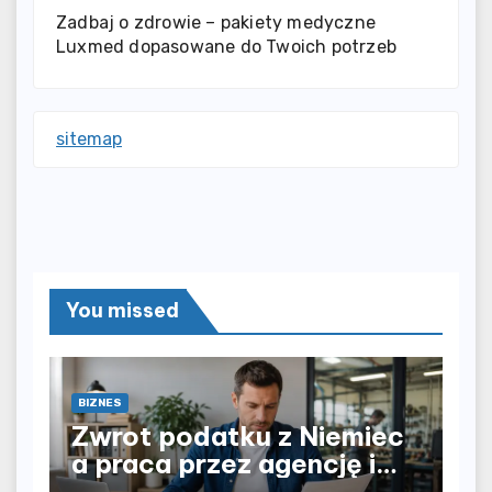
Zadbaj o zdrowie – pakiety medyczne
Luxmed dopasowane do Twoich potrzeb
sitemap
You missed
BIZNES
Zwrot podatku z Niemiec
a praca przez agencję i
bezpośrednio u