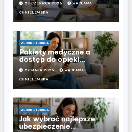
23 CZERWCA 2026
WACŁAWA
pracodawcy – jak
rozliczyć oba źródła
CHMIELEWSKA
dochodu?
ZDROWIE I URODA
Pakiety medyczne a
dostęp do opieki
zdrowotnej bez
22 MAJA 2026
WACŁAWA
ograniczeń czasowych –
czy prywatna opieka daje
CHMIELEWSKA
większą swobodę?
ZDROWIE I URODA
Jak wybrać najlepsze
ubezpieczenie