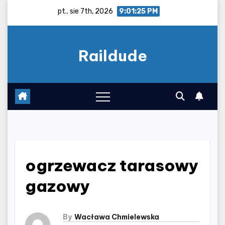
Skip
pt.. sie 7th, 2026
9:01:26 PM
to
content
Raildude
ogrzewacz tarasowy
gazowy
By
Wacława Chmielewska