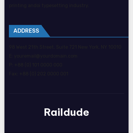
printing andoi typesetting industry.
ADDRESS
98 West 21th Street, Suite 721 New York, NY 10010
E: youremail@yourdomain.com
P: +88 (0) 101 0000 000
Fax: +88 (0) 202 0000 001
Raildude