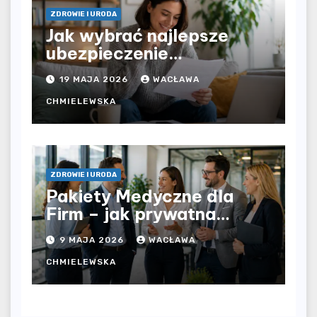
ZDROWIE I URODA
Jak wybrać najlepsze
ubezpieczenie
komunikacyjne i uniknąć
19 MAJA 2026
WACŁAWA
kosztownych błędów?
CHMIELEWSKA
ZDROWIE I URODA
Pakiety Medyczne dla
Firm – jak prywatna
opieka zdrowotna
9 MAJA 2026
WACŁAWA
wpływa na jakość
współpracy w
CHMIELEWSKA
organizacji?