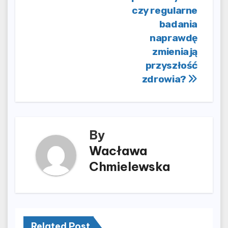
czy regularne
badania
naprawdę
zmieniają
przyszłość
zdrowia?
By
Wacława
Chmielewska
Related Post