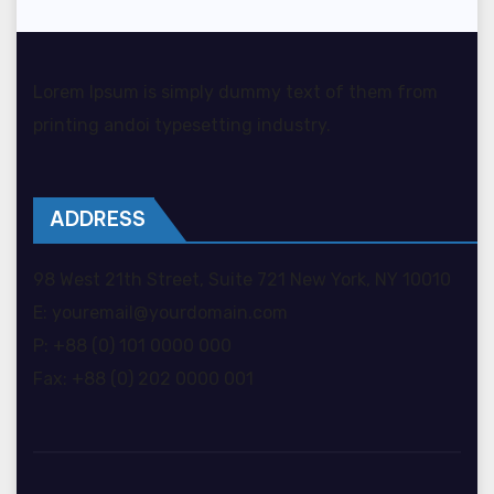
Lorem Ipsum is simply dummy text of them from
printing andoi typesetting industry.
ADDRESS
98 West 21th Street, Suite 721 New York, NY 10010
E: youremail@yourdomain.com
P: +88 (0) 101 0000 000
Fax: +88 (0) 202 0000 001