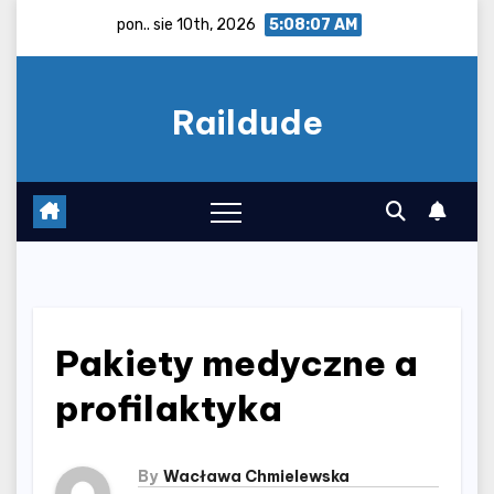
Skip
pon.. sie 10th, 2026
5:08:08 AM
to
content
Raildude
Pakiety medyczne a
profilaktyka
By
Wacława Chmielewska