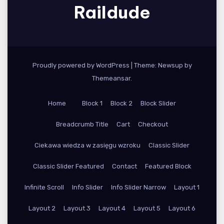
Raildude
Proudly powered by WordPress
|
Theme: Newsup by
Themeansar
.
Home
Block 1
Block 2
Block Slider
Breadcrumb Title
Cart
Checkout
Ciekawa wiedza w zasięgu wzroku
Classic Slider
Classic Slider Featured
Contact
Featured Block
Infinite Scroll
Info Slider
Info Slider Narrow
Layout 1
Layout 2
Layout 3
Layout 4
Layout 5
Layout 6