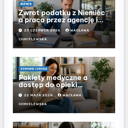
BIZNES
Zwrot podatku z Niemiec
a praca przez agencję i
bezpośrednio u
23 CZERWCA 2026
WACŁAWA
pracodawcy – jak
rozliczyć oba źródła
CHMIELEWSKA
dochodu?
ZDROWIE I URODA
Pakiety medyczne a
dostęp do opieki
zdrowotnej bez
22 MAJA 2026
WACŁAWA
ograniczeń czasowych –
czy prywatna opieka daje
CHMIELEWSKA
większą swobodę?