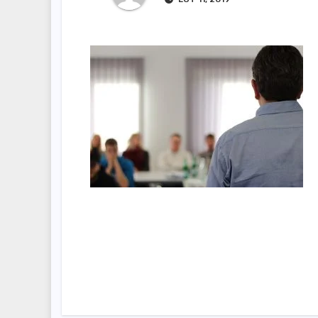
Nawigacja
wpisu