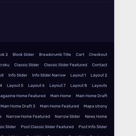
ock 2
Block Slider
Breadcrumb Title
Cart
Checkout
zroku
Classic Slider
Classic Slider Featured
Contact
oll
Info Slider
Info Slider Narrow
Layout 1
Layout 2
 4
Layout 5
Layout 6
Layout 7
Layout 8
Layouts
agazine Home Featured
Main Home
Main Home Draft
Main Home Draft 3
Main Home Featured
Mapa strony
e
Narrow Home Featured
Narrow Slider
News Home
ic Slider
Post Classic Slider Featured
Post Info Slider