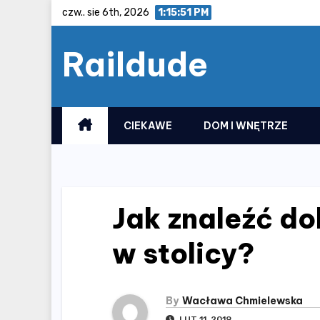
Skip
czw.. sie 6th, 2026
1:15:51 PM
to
Raildude
content
CIEKAWE
DOM I WNĘTRZE
Jak znaleźć do
w stolicy?
By
Wacława Chmielewska
LUT 11, 2019