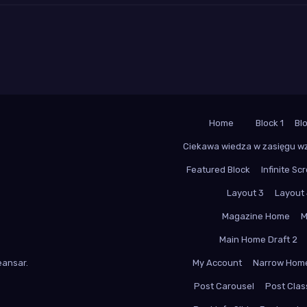
Home
Block 1
Bl
Ciekawa wiedza w zasięgu w
Featured Block
Infinite Scr
Layout 3
Layout
Magazine Home
M
Main Home Draft 2
ansar
.
My Account
Narrow Hom
Post Carousel
Post Class