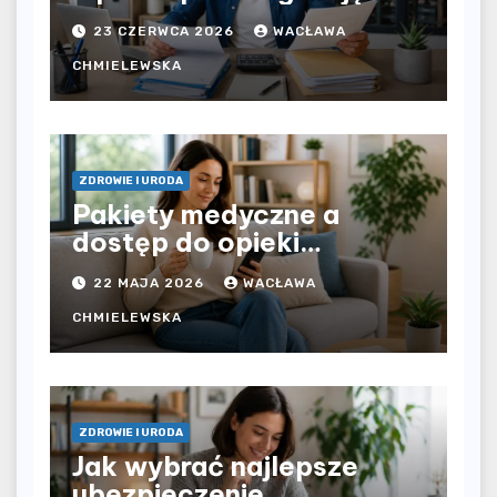
bezpośrednio u
23 CZERWCA 2026
WACŁAWA
pracodawcy – jak
rozliczyć oba źródła
CHMIELEWSKA
dochodu?
ZDROWIE I URODA
Pakiety medyczne a
dostęp do opieki
zdrowotnej bez
22 MAJA 2026
WACŁAWA
ograniczeń czasowych –
czy prywatna opieka daje
CHMIELEWSKA
większą swobodę?
ZDROWIE I URODA
Jak wybrać najlepsze
ubezpieczenie