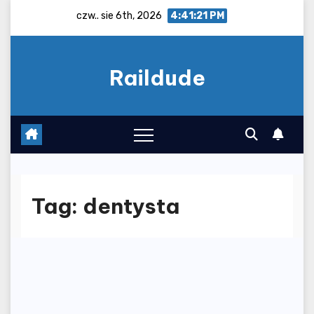
Skip
czw.. sie 6th, 2026
4:41:21 PM
to
content
Raildude
Tag:
dentysta