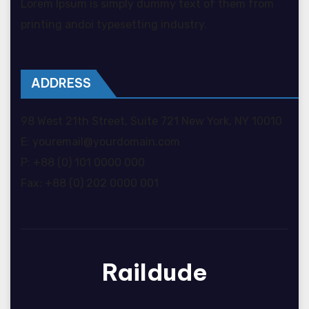
Lorem Ipsum is simply dummy text of them from
printing andoi typesetting industry.
ADDRESS
98 West 21th Street, Suite 721 New York, NY 10010
E: youremail@yourdomain.com
P: +88 (0) 101 0000 000
Fax: +88 (0) 202 0000 001
Raildude