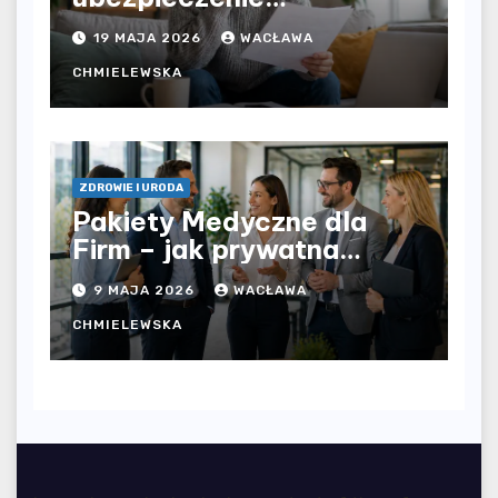
komunikacyjne i uniknąć
19 MAJA 2026
WACŁAWA
kosztownych błędów?
CHMIELEWSKA
ZDROWIE I URODA
Pakiety Medyczne dla
Firm – jak prywatna
opieka zdrowotna
9 MAJA 2026
WACŁAWA
wpływa na jakość
współpracy w
CHMIELEWSKA
organizacji?