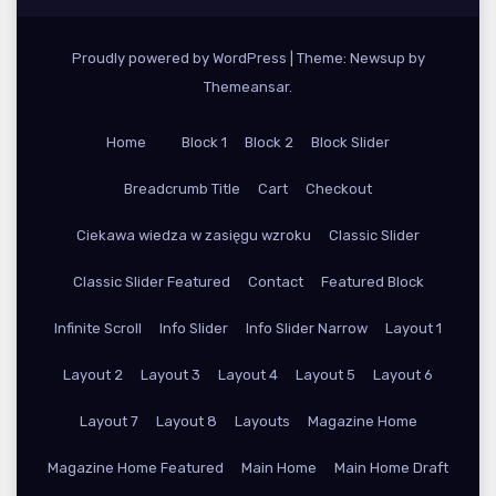
Proudly powered by WordPress
|
Theme: Newsup by
Themeansar
.
Home
Block 1
Block 2
Block Slider
Breadcrumb Title
Cart
Checkout
Ciekawa wiedza w zasięgu wzroku
Classic Slider
Classic Slider Featured
Contact
Featured Block
Infinite Scroll
Info Slider
Info Slider Narrow
Layout 1
Layout 2
Layout 3
Layout 4
Layout 5
Layout 6
Layout 7
Layout 8
Layouts
Magazine Home
Magazine Home Featured
Main Home
Main Home Draft