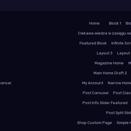
Home
Block 1
Bl
Ciekawa wiedza w zasięgu w
Featured Block
Infinite Scr
Layout 3
Layout
Magazine Home
M
Main Home Draft 2
ansar
.
My Account
Narrow Hom
Post Carousel
Post Class
Post Info Slider Featured
Post Split Sli
Shop Custom Page
Simple