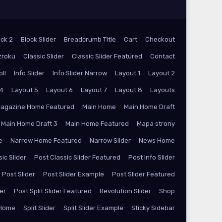
ock 2
Block Slider
Breadcrumb Title
Cart
Checkout
zroku
Classic Slider
Classic Slider Featured
Contact
oll
Info Slider
Info Slider Narrow
Layout 1
Layout 2
 4
Layout 5
Layout 6
Layout 7
Layout 8
Layouts
agazine Home Featured
Main Home
Main Home Draft
Main Home Draft 3
Main Home Featured
Mapa strony
e
Narrow Home Featured
Narrow Slider
News Home
ic Slider
Post Classic Slider Featured
Post Info Slider
Post Slider
Post Slider Example
Post Slider Featured
der
Post Split Slider Featured
Revolution Slider
Shop
 Home
Split Slider
Split Slider Example
Sticky Sidebar