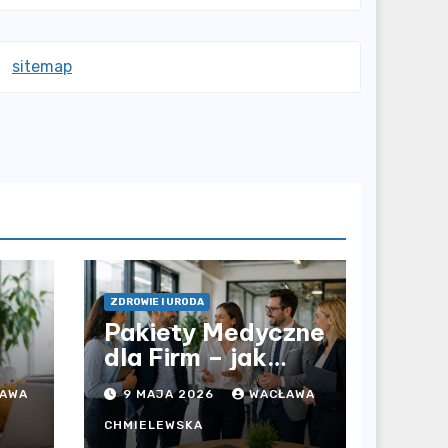
sitemap
ZDROWIE I URODA
Pakiety Medyczne
dla Firm – jak
prywatna opieka
AWA
9 MAJA 2026
WACŁAWA
i
zdrowotna
wpływa na jakość
CHMIELEWSKA