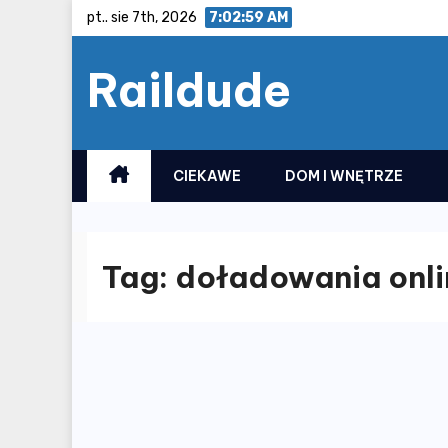
Skip
pt.. sie 7th, 2026
7:02:59 AM
to
Raildude
content
CIEKAWE
DOM I WNĘTRZE
Tag:
doładowania onli