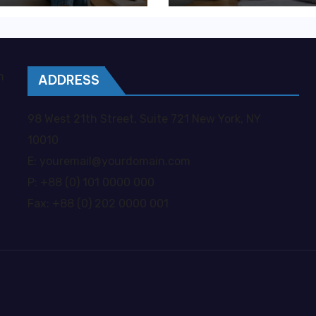
ywatna opieka
kosztownych
je większą
błędów?
obodę?
m
ADDRESS
98 West 21th Street, Suite 721 New York, NY
10010
E: youremail@yourdomain.com
P: +88 (0) 101 0000 000
Fax: +88 (0) 202 0000 001