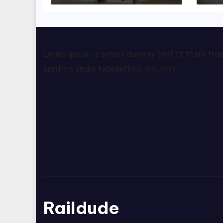
rozliczyć oba
pr
źródła dochodu?
da
sw
Lorem Ipsum is simply dummy text of them fro
printing andoi typesetting industry.
Raildude