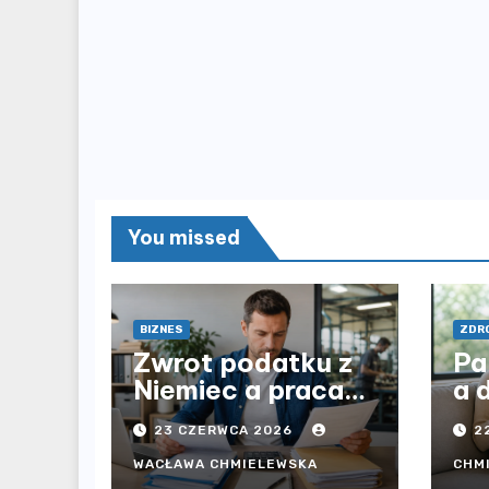
You missed
BIZNES
ZDRO
Zwrot podatku z
Pa
Niemiec a praca
a 
przez agencję i
op
23 CZERWCA 2026
2
bezpośrednio u
be
pracodawcy – jak
cz
WACŁAWA CHMIELEWSKA
CHM