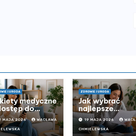
WIE I URODA
ZDROWIE I URODA
kiety medyczne
Jak wybrać
dostęp do
najlepsze
ieki zdrowotnej
ubezpieczenie
2 MAJA 2026
WACŁAWA
19 MAJA 2026
WACŁ
z ograniczeń
komunikacyjne 
asowych – czy
uniknąć
IELEWSKA
CHMIELEWSKA