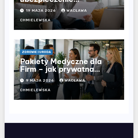
komunikacyjne i uniknąć
19 MAJA 2026
WACŁAWA
kosztownych błędów?
CHMIELEWSKA
ZDROWIE I URODA
Pakiety Medyczne dla
Firm – jak prywatna
opieka zdrowotna
9 MAJA 2026
WACŁAWA
wpływa na jakość
współpracy w
CHMIELEWSKA
organizacji?