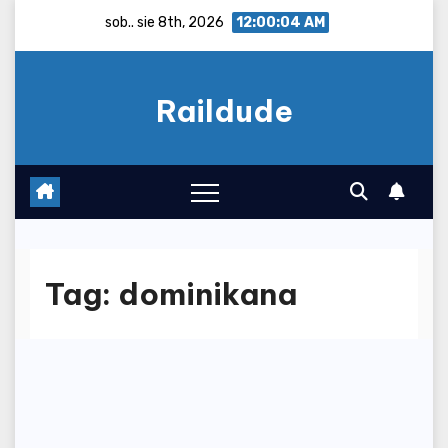
Skip
sob.. sie 8th, 2026
12:00:04 AM
to
content
Raildude
Tag:
dominikana