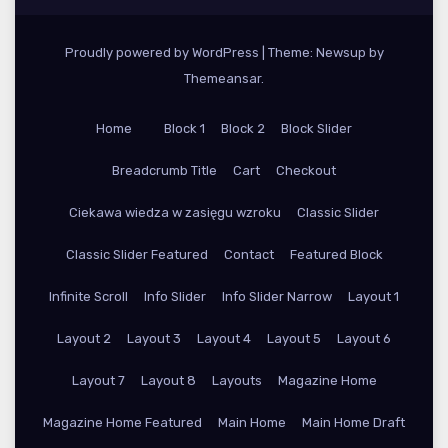
Proudly powered by WordPress
|
Theme: Newsup by
Themeansar
.
Home
Block 1
Block 2
Block Slider
Breadcrumb Title
Cart
Checkout
Ciekawa wiedza w zasięgu wzroku
Classic Slider
Classic Slider Featured
Contact
Featured Block
Infinite Scroll
Info Slider
Info Slider Narrow
Layout 1
Layout 2
Layout 3
Layout 4
Layout 5
Layout 6
Layout 7
Layout 8
Layouts
Magazine Home
Magazine Home Featured
Main Home
Main Home Draft