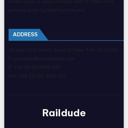
Lorem Ipsum is simply dummy text of them from
printing andoi typesetting industry.
ADDRESS
98 West 21th Street, Suite 721 New York, NY 10010
E: youremail@yourdomain.com
P: +88 (0) 101 0000 000
Fax: +88 (0) 202 0000 001
Raildude