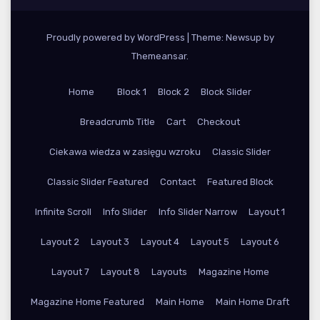
Proudly powered by WordPress
|
Theme: Newsup by
Themeansar
.
Home
Block 1
Block 2
Block Slider
Breadcrumb Title
Cart
Checkout
Ciekawa wiedza w zasięgu wzroku
Classic Slider
Classic Slider Featured
Contact
Featured Block
Infinite Scroll
Info Slider
Info Slider Narrow
Layout 1
Layout 2
Layout 3
Layout 4
Layout 5
Layout 6
Layout 7
Layout 8
Layouts
Magazine Home
Magazine Home Featured
Main Home
Main Home Draft