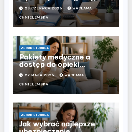
bezpośrednio u
23 CZERWCA 2026
WACŁAWA
pracodawcy – jak
rozliczyć oba źródła
CHMIELEWSKA
dochodu?
ZDROWIE I URODA
Pakiety medyczne a
dostęp do opieki
zdrowotnej bez
22 MAJA 2026
WACŁAWA
ograniczeń czasowych –
czy prywatna opieka daje
CHMIELEWSKA
większą swobodę?
ZDROWIE I URODA
Jak wybrać najlepsze
ubezpieczenie