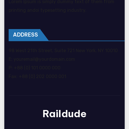
Lorem Ipsum is simply dummy text of them from
printing andoi typesetting industry.
ADDRESS
98 West 21th Street, Suite 721 New York, NY 10010
E: youremail@yourdomain.com
P: +88 (0) 101 0000 000
Fax: +88 (0) 202 0000 001
Raildude