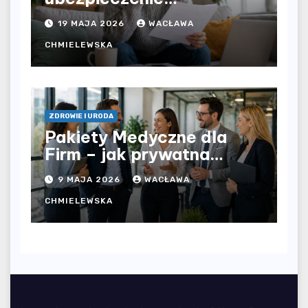
komunikacyjne i uniknąć
19 MAJA 2026
WACŁAWA
kosztownych błędów?
CHMIELEWSKA
ZDROWIE I URODA
Pakiety Medyczne dla
Firm – jak prywatna
opieka zdrowotna
9 MAJA 2026
WACŁAWA
wpływa na jakość
współpracy w
CHMIELEWSKA
organizacji?