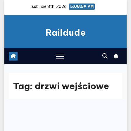
Skip
sob.. sie 8th, 2026
5:08:59 PM
to
content
Raildude
Tag:
drzwi wejściowe