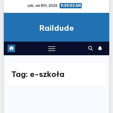
Skip
sob.. sie 8th, 2026
9:39:02 AM
to
content
Raildude
Tag:
e-szkoła