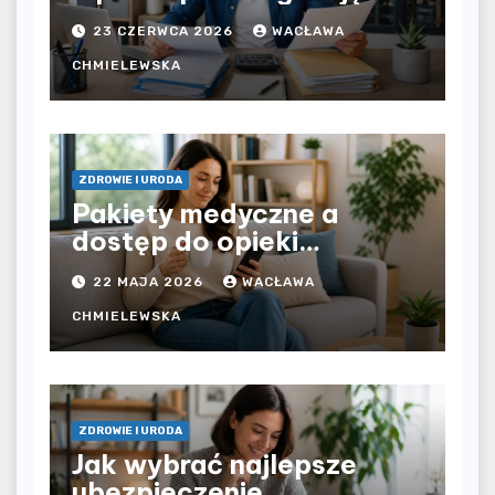
bezpośrednio u
23 CZERWCA 2026
WACŁAWA
pracodawcy – jak
rozliczyć oba źródła
CHMIELEWSKA
dochodu?
ZDROWIE I URODA
Pakiety medyczne a
dostęp do opieki
zdrowotnej bez
22 MAJA 2026
WACŁAWA
ograniczeń czasowych –
czy prywatna opieka daje
CHMIELEWSKA
większą swobodę?
ZDROWIE I URODA
Jak wybrać najlepsze
ubezpieczenie