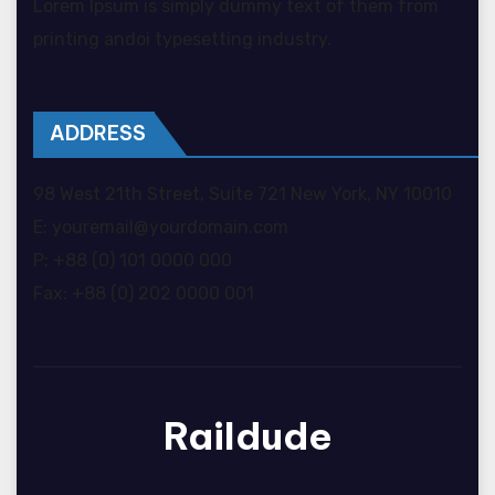
Lorem Ipsum is simply dummy text of them from
printing andoi typesetting industry.
ADDRESS
98 West 21th Street, Suite 721 New York, NY 10010
E: youremail@yourdomain.com
P: +88 (0) 101 0000 000
Fax: +88 (0) 202 0000 001
Raildude