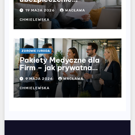
komunikacyjne i uniknąć
19 MAJA 2026
WACŁAWA
kosztownych błędów?
CHMIELEWSKA
ZDROWIE I URODA
Pakiety Medyczne dla
Firm – jak prywatna
opieka zdrowotna
9 MAJA 2026
WACŁAWA
wpływa na jakość
współpracy w
CHMIELEWSKA
organizacji?