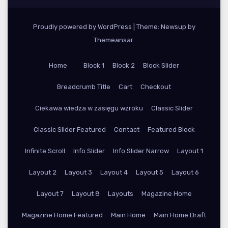
Proudly powered by WordPress
|
Theme: Newsup by
Themeansar
.
Home
Block 1
Block 2
Block Slider
Breadcrumb Title
Cart
Checkout
Ciekawa wiedza w zasięgu wzroku
Classic Slider
Classic Slider Featured
Contact
Featured Block
Infinite Scroll
Info Slider
Info Slider Narrow
Layout 1
Layout 2
Layout 3
Layout 4
Layout 5
Layout 6
Layout 7
Layout 8
Layouts
Magazine Home
Magazine Home Featured
Main Home
Main Home Draft