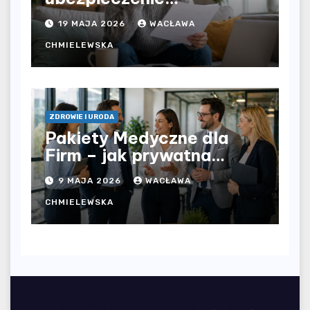
komunikacyjne i uniknąć
19 MAJA 2026
WACŁAWA
kosztownych błędów?
CHMIELEWSKA
ZDROWIE I URODA
Pakiety Medyczne dla
Firm – jak prywatna
opieka zdrowotna
9 MAJA 2026
WACŁAWA
wpływa na jakość
współpracy w
CHMIELEWSKA
organizacji?