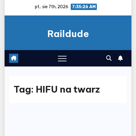
Skip
pt.. sie 7th, 2026
7:35:26 AM
to
content
Raildude
Tag:
HIFU na twarz