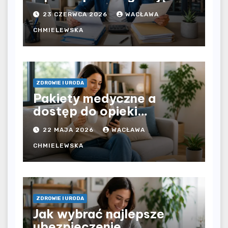
bezpośrednio u
23 CZERWCA 2026
WACŁAWA
pracodawcy – jak
rozliczyć oba źródła
CHMIELEWSKA
dochodu?
ZDROWIE I URODA
Pakiety medyczne a
dostęp do opieki
zdrowotnej bez
22 MAJA 2026
WACŁAWA
ograniczeń czasowych –
czy prywatna opieka daje
CHMIELEWSKA
większą swobodę?
ZDROWIE I URODA
Jak wybrać najlepsze
ubezpieczenie