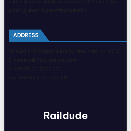
Lorem Ipsum is simply dummy text of them from
printing andoi typesetting industry.
ADDRESS
98 West 21th Street, Suite 721 New York, NY 10010
E: youremail@yourdomain.com
P: +88 (0) 101 0000 000
Fax: +88 (0) 202 0000 001
Raildude