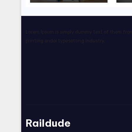
rozliczyć oba
pr
źródła dochodu?
da
sw
Lorem Ipsum is simply dummy text of them fro
printing andoi typesetting industry.
Raildude