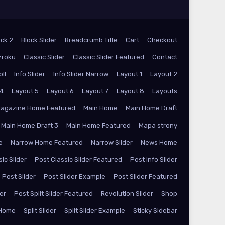
ock 2
Block Slider
Breadcrumb Title
Cart
Checkout
zroku
Classic Slider
Classic Slider Featured
Contact
oll
Info Slider
Info Slider Narrow
Layout 1
Layout 2
 4
Layout 5
Layout 6
Layout 7
Layout 8
Layouts
agazine Home Featured
Main Home
Main Home Draft
Main Home Draft 3
Main Home Featured
Mapa strony
e
Narrow Home Featured
Narrow Slider
News Home
ic Slider
Post Classic Slider Featured
Post Info Slider
Post Slider
Post Slider Example
Post Slider Featured
der
Post Split Slider Featured
Revolution Slider
Shop
 Home
Split Slider
Split Slider Example
Sticky Sidebar