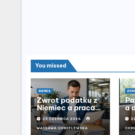
You missed
BIZNES
ZDRO
Zwrot podatku z
Pa
Niemiec a praca
a 
przez agencję i
op
23 CZERWCA 2026
2
bezpośrednio u
be
pracodawcy – jak
cz
WACŁAWA CHMIELEWSKA
CHM