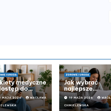
WIE I URODA
ZDROWIE I URODA
kiety medyczne
Jak wybrać
dostęp do
najlepsze
ieki zdrowotnej
ubezpieczenie
2 MAJA 2026
WACŁAWA
19 MAJA 2026
WACŁ
z ograniczeń
komunikacyjne 
asowych – czy
uniknąć
IELEWSKA
CHMIELEWSKA