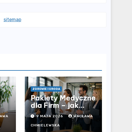
sitemap
ZDROWIE I URODA
Pakiety Medyczne
dla Firm – jak
prywatna opieka
AWA
9 MAJA 2026
WACŁAWA
i
zdrowotna
wpływa na jakość
CHMIELEWSKA