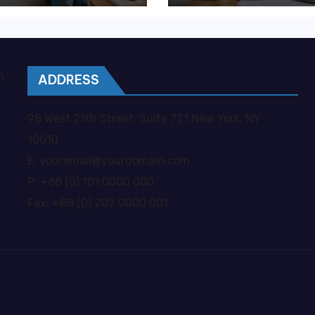
ywatna opieka
kosztownych
je większą
błędów?
obodę?
m
ADDRESS
98 West 21th Street, Suite 721 New York, NY
10010
E: youremail@yourdomain.com
P: +88 (0) 101 0000 000
Fax: +88 (0) 202 0000 001