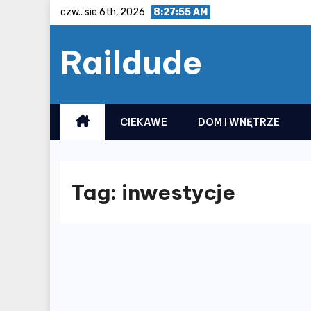
Skip
czw.. sie 6th, 2026
8:27:56 AM
to
Raildude
content
CIEKAWE
DOM I WNĘTRZE
Tag:
inwestycje