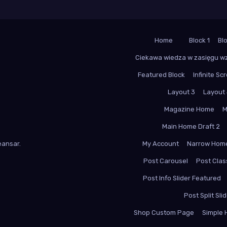
Home
Block 1
Bl
Ciekawa wiedza w zasięgu w
Featured Block
Infinite Scr
Layout 3
Layout
Magazine Home
M
Main Home Draft 2
ansar
.
My Account
Narrow Hom
Post Carousel
Post Class
Post Info Slider Featured
Post Split Sli
Shop Custom Page
Simple