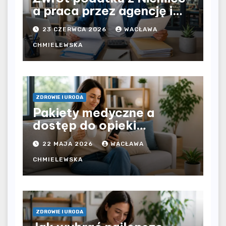
a praca przez agencję i
bezpośrednio u
23 CZERWCA 2026
WACŁAWA
pracodawcy – jak
rozliczyć oba źródła
CHMIELEWSKA
dochodu?
ZDROWIE I URODA
Pakiety medyczne a
dostęp do opieki
zdrowotnej bez
22 MAJA 2026
WACŁAWA
ograniczeń czasowych –
czy prywatna opieka daje
CHMIELEWSKA
większą swobodę?
ZDROWIE I URODA