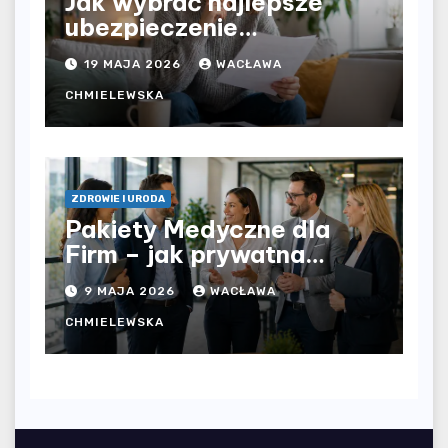
Jak wybrać najlepsze
ubezpieczenie
komunikacyjne i uniknąć
19 MAJA 2026
WACŁAWA
kosztownych błędów?
CHMIELEWSKA
ZDROWIE I URODA
Pakiety Medyczne dla
Firm – jak prywatna
opieka zdrowotna
9 MAJA 2026
WACŁAWA
wpływa na jakość
współpracy w
CHMIELEWSKA
organizacji?