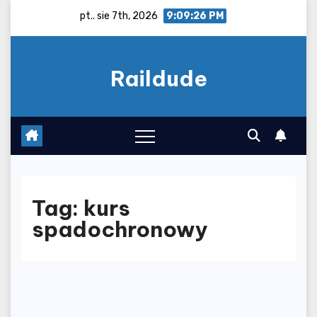
Skip
pt.. sie 7th, 2026
9:09:26 PM
to
content
Raildude
Tag:
kurs
spadochronowy