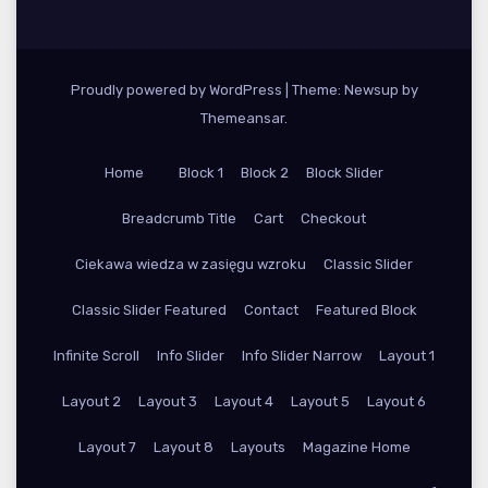
Proudly powered by WordPress
|
Theme: Newsup by
Themeansar
.
Home
Block 1
Block 2
Block Slider
Breadcrumb Title
Cart
Checkout
Ciekawa wiedza w zasięgu wzroku
Classic Slider
Classic Slider Featured
Contact
Featured Block
Infinite Scroll
Info Slider
Info Slider Narrow
Layout 1
Layout 2
Layout 3
Layout 4
Layout 5
Layout 6
Layout 7
Layout 8
Layouts
Magazine Home