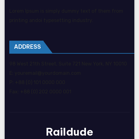
Lorem Ipsum is simply dummy text of them from
printing andoi typesetting industry.
ADDRESS
98 West 21th Street, Suite 721 New York, NY 10010
E: youremail@yourdomain.com
P: +88 (0) 101 0000 000
Fax: +88 (0) 202 0000 001
Raildude