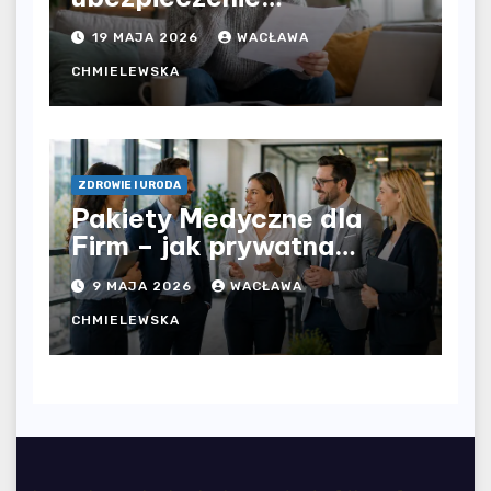
komunikacyjne i uniknąć
19 MAJA 2026
WACŁAWA
kosztownych błędów?
CHMIELEWSKA
ZDROWIE I URODA
Pakiety Medyczne dla
Firm – jak prywatna
opieka zdrowotna
9 MAJA 2026
WACŁAWA
wpływa na jakość
współpracy w
CHMIELEWSKA
organizacji?