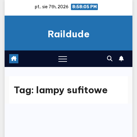
Skip
pt.. sie 7th, 2026
8:58:05 PM
to
content
Raildude
Tag:
lampy sufitowe