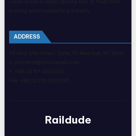
Lorem Ipsum is simply dummy text of them from
printing andoi typesetting industry.
ADDRESS
98 West 21th Street, Suite 721 New York, NY 10010
E: youremail@yourdomain.com
P: +88 (0) 101 0000 000
Fax: +88 (0) 202 0000 001
Raildude