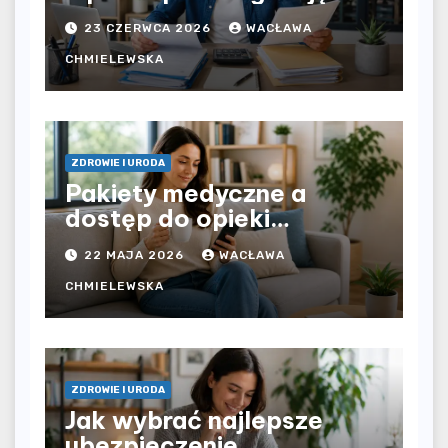
bezpośrednio u
23 CZERWCA 2026
WACŁAWA
pracodawcy – jak
rozliczyć oba źródła
CHMIELEWSKA
dochodu?
ZDROWIE I URODA
Pakiety medyczne a
dostęp do opieki
zdrowotnej bez
22 MAJA 2026
WACŁAWA
ograniczeń czasowych –
czy prywatna opieka daje
CHMIELEWSKA
większą swobodę?
ZDROWIE I URODA
Jak wybrać najlepsze
ubezpieczenie