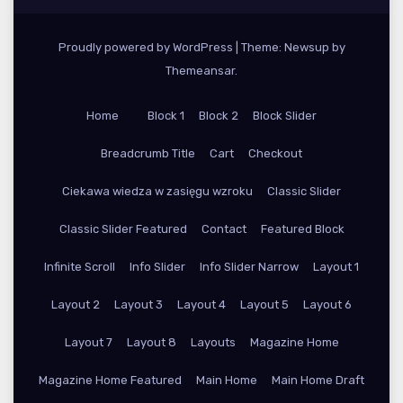
Proudly powered by WordPress
|
Theme: Newsup by
Themeansar
.
Home
Block 1
Block 2
Block Slider
Breadcrumb Title
Cart
Checkout
Ciekawa wiedza w zasięgu wzroku
Classic Slider
Classic Slider Featured
Contact
Featured Block
Infinite Scroll
Info Slider
Info Slider Narrow
Layout 1
Layout 2
Layout 3
Layout 4
Layout 5
Layout 6
Layout 7
Layout 8
Layouts
Magazine Home
Magazine Home Featured
Main Home
Main Home Draft