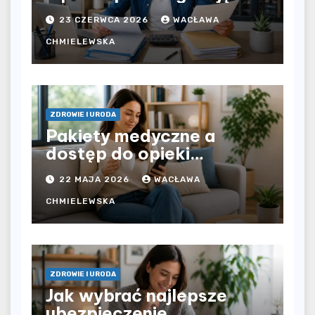
bezpośrednio u
23 CZERWCA 2026
WACŁAWA
pracodawcy – jak
rozliczyć oba źródła
CHMIELEWSKA
dochodu?
ZDROWIE I URODA
Pakiety medyczne a
dostęp do opieki
zdrowotnej bez
22 MAJA 2026
WACŁAWA
ograniczeń czasowych –
czy prywatna opieka daje
CHMIELEWSKA
większą swobodę?
ZDROWIE I URODA
Jak wybrać najlepsze
ubezpieczenie