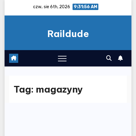
Skip
czw.. sie 6th, 2026
9:31:56 AM
to
content
Raildude
Tag:
magazyny