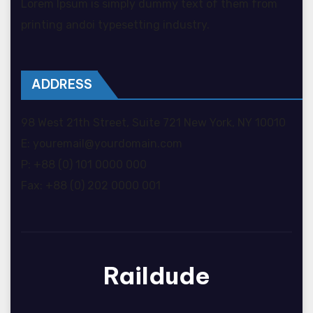
Lorem Ipsum is simply dummy text of them from
printing andoi typesetting industry.
ADDRESS
98 West 21th Street, Suite 721 New York, NY 10010
E: youremail@yourdomain.com
P: +88 (0) 101 0000 000
Fax: +88 (0) 202 0000 001
Raildude