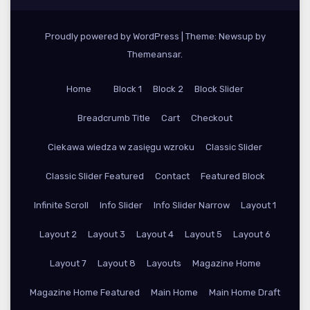
Proudly powered by WordPress
|
Theme: Newsup by
Themeansar
.
Home
Block 1
Block 2
Block Slider
Breadcrumb Title
Cart
Checkout
Ciekawa wiedza w zasięgu wzroku
Classic Slider
Classic Slider Featured
Contact
Featured Block
Infinite Scroll
Info Slider
Info Slider Narrow
Layout 1
Layout 2
Layout 3
Layout 4
Layout 5
Layout 6
Layout 7
Layout 8
Layouts
Magazine Home
Magazine Home Featured
Main Home
Main Home Draft