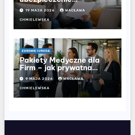
komunikacyjne i uniknąć
19 MAJA 2026
WACŁAWA
kosztownych błędów?
CHMIELEWSKA
ZDROWIE I URODA
Pakiety Medyczne dla
Firm – jak prywatna
opieka zdrowotna
9 MAJA 2026
WACŁAWA
wpływa na jakość
współpracy w
CHMIELEWSKA
organizacji?