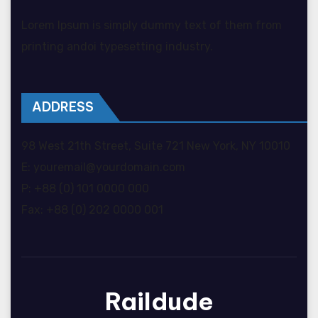
Lorem Ipsum is simply dummy text of them from
printing andoi typesetting industry.
ADDRESS
98 West 21th Street, Suite 721 New York, NY 10010
E: youremail@yourdomain.com
P: +88 (0) 101 0000 000
Fax: +88 (0) 202 0000 001
Raildude