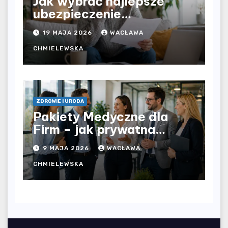
Jak wybrać najlepsze
ubezpieczenie
komunikacyjne i uniknąć
19 MAJA 2026
WACŁAWA
kosztownych błędów?
CHMIELEWSKA
ZDROWIE I URODA
Pakiety Medyczne dla
Firm – jak prywatna
opieka zdrowotna
9 MAJA 2026
WACŁAWA
wpływa na jakość
współpracy w
CHMIELEWSKA
organizacji?