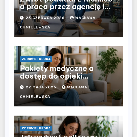
a praca przez agencję i
bezpośrednio u
23 CZERWCA 2026
WACŁAWA
pracodawcy – jak
rozliczyć oba źródła
CHMIELEWSKA
dochodu?
ZDROWIE I URODA
Pakiety medyczne a
dostęp do opieki
zdrowotnej bez
22 MAJA 2026
WACŁAWA
ograniczeń czasowych –
czy prywatna opieka daje
CHMIELEWSKA
większą swobodę?
ZDROWIE I URODA