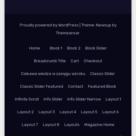
Proudly powered by WordPress
|
Theme: Newsup by
Themeansar
.
Home
Block 1
Block 2
Block Slider
Breadcrumb Title
Cart
Checkout
Ciekawa wiedza w zasięgu wzroku
Classic Slider
Classic Slider Featured
Contact
Featured Block
Infinite Scroll
Info Slider
Info Slider Narrow
Layout 1
Layout 2
Layout 3
Layout 4
Layout 5
Layout 6
Layout 7
Layout 8
Layouts
Magazine Home