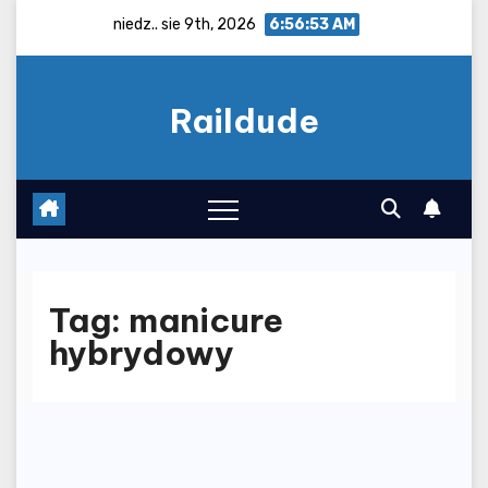
Skip
niedz.. sie 9th, 2026
6:56:53 AM
to
content
Raildude
Tag:
manicure
hybrydowy