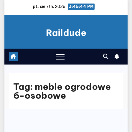
Skip
pt.. sie 7th, 2026
3:45:45 PM
to
content
Raildude
Tag:
meble ogrodowe
6-osobowe