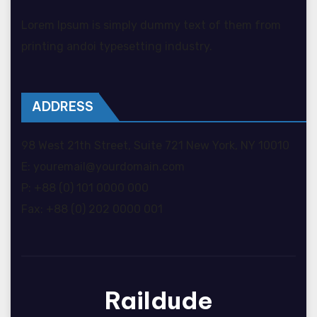
Lorem Ipsum is simply dummy text of them from
printing andoi typesetting industry.
ADDRESS
98 West 21th Street, Suite 721 New York, NY 10010
E: youremail@yourdomain.com
P: +88 (0) 101 0000 000
Fax: +88 (0) 202 0000 001
Raildude