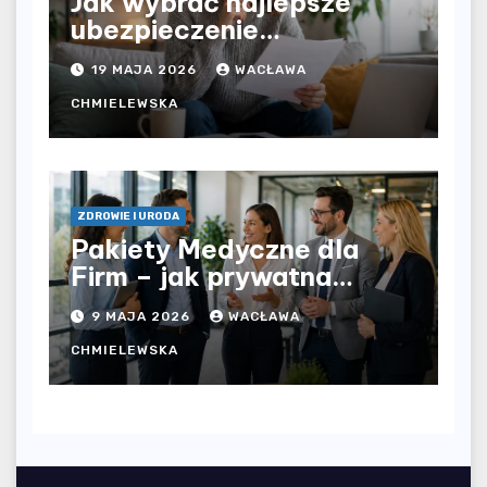
Jak wybrać najlepsze
ubezpieczenie
komunikacyjne i uniknąć
19 MAJA 2026
WACŁAWA
kosztownych błędów?
CHMIELEWSKA
ZDROWIE I URODA
Pakiety Medyczne dla
Firm – jak prywatna
opieka zdrowotna
9 MAJA 2026
WACŁAWA
wpływa na jakość
współpracy w
CHMIELEWSKA
organizacji?