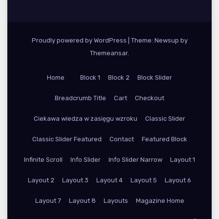
Proudly powered by WordPress
|
Theme: Newsup by
Themeansar
.
Home
Block 1
Block 2
Block Slider
Breadcrumb Title
Cart
Checkout
Ciekawa wiedza w zasięgu wzroku
Classic Slider
Classic Slider Featured
Contact
Featured Block
Infinite Scroll
Info Slider
Info Slider Narrow
Layout 1
Layout 2
Layout 3
Layout 4
Layout 5
Layout 6
Layout 7
Layout 8
Layouts
Magazine Home