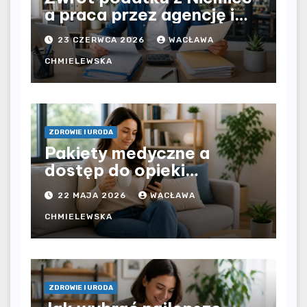
a praca przez agencję i
bezpośrednio u
23 CZERWCA 2026
WACŁAWA
pracodawcy – jak
rozliczyć oba źródła
CHMIELEWSKA
dochodu?
ZDROWIE I URODA
Pakiety medyczne a
dostęp do opieki
zdrowotnej bez
22 MAJA 2026
WACŁAWA
ograniczeń czasowych –
czy prywatna opieka daje
CHMIELEWSKA
większą swobodę?
ZDROWIE I URODA