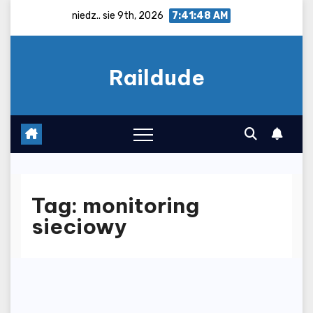
Skip
niedz.. sie 9th, 2026
7:41:48 AM
to
content
Raildude
Tag:
monitoring
sieciowy