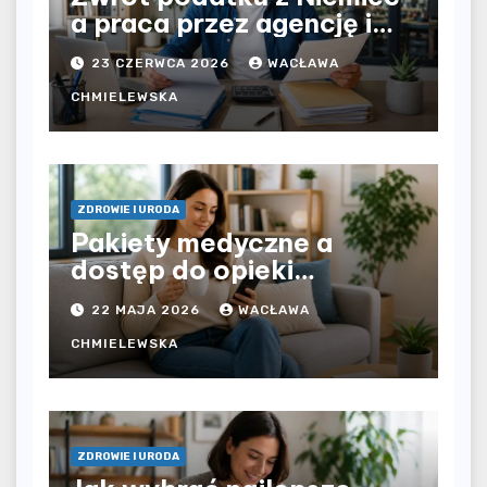
a praca przez agencję i
bezpośrednio u
23 CZERWCA 2026
WACŁAWA
pracodawcy – jak
rozliczyć oba źródła
CHMIELEWSKA
dochodu?
ZDROWIE I URODA
Pakiety medyczne a
dostęp do opieki
zdrowotnej bez
22 MAJA 2026
WACŁAWA
ograniczeń czasowych –
czy prywatna opieka daje
CHMIELEWSKA
większą swobodę?
ZDROWIE I URODA