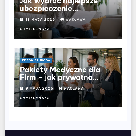
Jak wybrać najlepsze
ubezpieczenie
komunikacyjne i uniknąć
19 MAJA 2026
WACŁAWA
kosztownych błędów?
CHMIELEWSKA
ZDROWIE I URODA
Pakiety Medyczne dla
Firm – jak prywatna
opieka zdrowotna
9 MAJA 2026
WACŁAWA
wpływa na jakość
współpracy w
CHMIELEWSKA
organizacji?