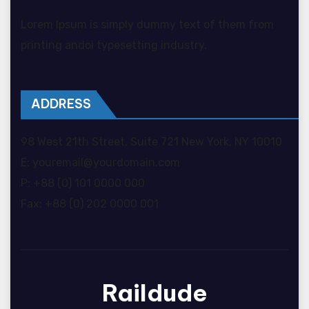
Lorem Ipsum is simply dummy text of them from
printing andoi typesetting industry.
ADDRESS
98 West 21th Street, Suite 721 New York, NY 10010
E: youremail@yourdomain.com
P: +88 (0) 101 0000 000
Fax: +88 (0) 202 0000 001
Raildude