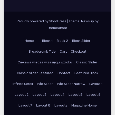
Proudly powered by WordPress
|
Theme: Newsup by
Themeansar
.
Home
Block 1
Block 2
Block Slider
Breadcrumb Title
Cart
Checkout
Ciekawa wiedza w zasięgu wzroku
Classic Slider
Classic Slider Featured
Contact
Featured Block
Infinite Scroll
Info Slider
Info Slider Narrow
Layout 1
Layout 2
Layout 3
Layout 4
Layout 5
Layout 6
Layout 7
Layout 8
Layouts
Magazine Home