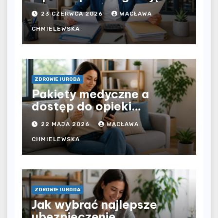
bezpośrednio u
23 CZERWCA 2026
WACŁAWA
pracodawcy – jak
rozliczyć oba źródła
CHMIELEWSKA
dochodu?
ZDROWIE I URODA
Pakiety medyczne a
dostęp do opieki
zdrowotnej bez
22 MAJA 2026
WACŁAWA
ograniczeń czasowych –
czy prywatna opieka daje
CHMIELEWSKA
większą swobodę?
ZDROWIE I URODA
Jak wybrać najlepsze
ubezpieczenie