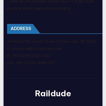
Lorem Ipsum is simply dummy text of them from
printing andoi typesetting industry.
ADDRESS
98 West 21th Street, Suite 721 New York, NY 10010
E: youremail@yourdomain.com
P: +88 (0) 101 0000 000
Fax: +88 (0) 202 0000 001
Raildude