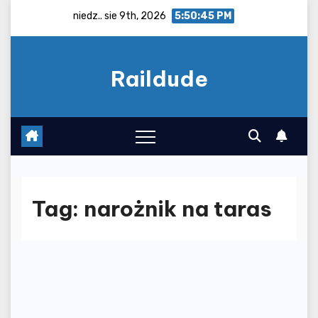
Skip
niedz.. sie 9th, 2026
5:50:46 PM
to
content
Raildude
Tag:
narożnik na taras