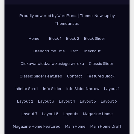
Proudly powered by WordPress
|
Theme: Newsup by
Themeansar
.
Home
Block 1
Block 2
Block Slider
Breadcrumb Title
Cart
Checkout
Ciekawa wiedza w zasięgu wzroku
Classic Slider
Classic Slider Featured
Contact
Featured Block
Infinite Scroll
Info Slider
Info Slider Narrow
Layout 1
Layout 2
Layout 3
Layout 4
Layout 5
Layout 6
Layout 7
Layout 8
Layouts
Magazine Home
Magazine Home Featured
Main Home
Main Home Draft