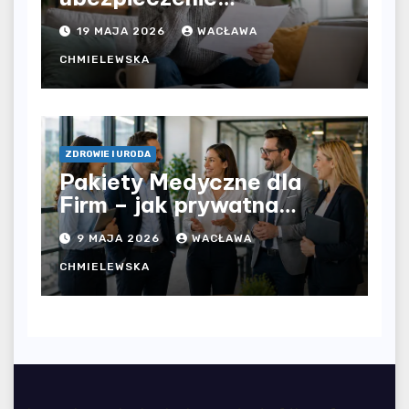
komunikacyjne i uniknąć
19 MAJA 2026
WACŁAWA
kosztownych błędów?
CHMIELEWSKA
ZDROWIE I URODA
Pakiety Medyczne dla
Firm – jak prywatna
opieka zdrowotna
9 MAJA 2026
WACŁAWA
wpływa na jakość
współpracy w
CHMIELEWSKA
organizacji?