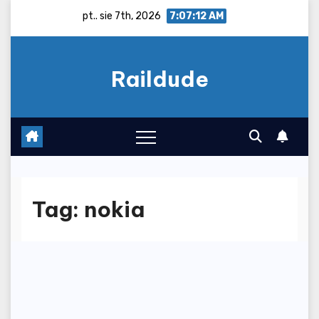
Skip
pt.. sie 7th, 2026
7:07:13 AM
to
content
Raildude
Tag:
nokia