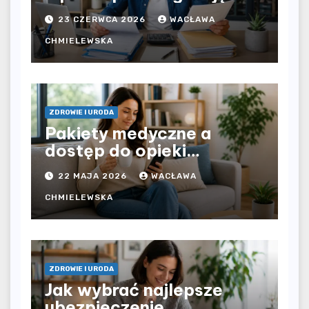
bezpośrednio u
23 CZERWCA 2026
WACŁAWA
pracodawcy – jak
rozliczyć oba źródła
CHMIELEWSKA
dochodu?
ZDROWIE I URODA
Pakiety medyczne a
dostęp do opieki
zdrowotnej bez
22 MAJA 2026
WACŁAWA
ograniczeń czasowych –
czy prywatna opieka daje
CHMIELEWSKA
większą swobodę?
ZDROWIE I URODA
Jak wybrać najlepsze
ubezpieczenie