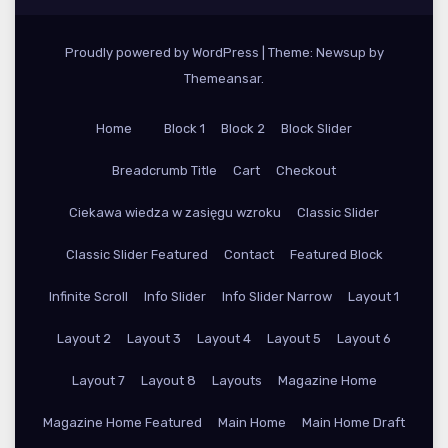
Proudly powered by WordPress
|
Theme: Newsup by
Themeansar
.
Home
Block 1
Block 2
Block Slider
Breadcrumb Title
Cart
Checkout
Ciekawa wiedza w zasięgu wzroku
Classic Slider
Classic Slider Featured
Contact
Featured Block
Infinite Scroll
Info Slider
Info Slider Narrow
Layout 1
Layout 2
Layout 3
Layout 4
Layout 5
Layout 6
Layout 7
Layout 8
Layouts
Magazine Home
Magazine Home Featured
Main Home
Main Home Draft