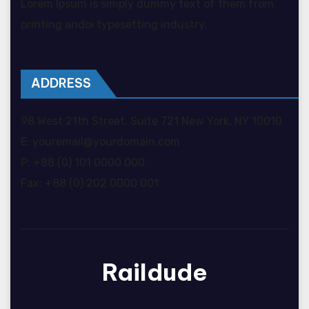
Lorem Ipsum is simply dummy text of them from
printing andoi typesetting industry.
ADDRESS
98 West 21th Street, Suite 721 New York, NY 10010
E: youremail@yourdomain.com
P: +88 (0) 101 0000 000
Fax: +88 (0) 202 0000 001
Raildude