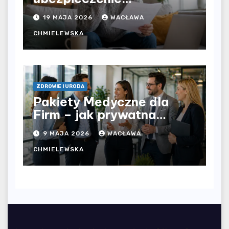
komunikacyjne i uniknąć
19 MAJA 2026
WACŁAWA
kosztownych błędów?
CHMIELEWSKA
ZDROWIE I URODA
Pakiety Medyczne dla
Firm – jak prywatna
opieka zdrowotna
9 MAJA 2026
WACŁAWA
wpływa na jakość
współpracy w
CHMIELEWSKA
organizacji?