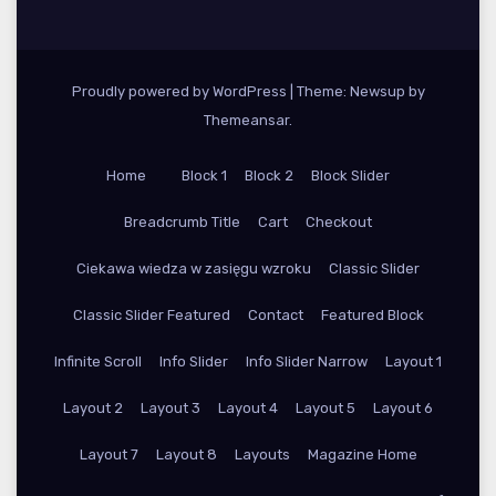
Proudly powered by WordPress
|
Theme: Newsup by
Themeansar
.
Home
Block 1
Block 2
Block Slider
Breadcrumb Title
Cart
Checkout
Ciekawa wiedza w zasięgu wzroku
Classic Slider
Classic Slider Featured
Contact
Featured Block
Infinite Scroll
Info Slider
Info Slider Narrow
Layout 1
Layout 2
Layout 3
Layout 4
Layout 5
Layout 6
Layout 7
Layout 8
Layouts
Magazine Home