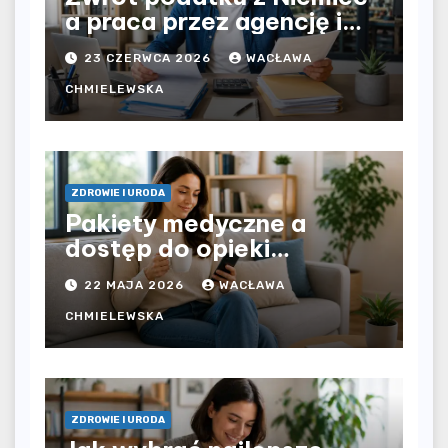
a praca przez agencję i
bezpośrednio u
23 CZERWCA 2026
WACŁAWA
pracodawcy – jak
rozliczyć oba źródła
CHMIELEWSKA
dochodu?
ZDROWIE I URODA
Pakiety medyczne a
dostęp do opieki
zdrowotnej bez
22 MAJA 2026
WACŁAWA
ograniczeń czasowych –
czy prywatna opieka daje
CHMIELEWSKA
większą swobodę?
ZDROWIE I URODA