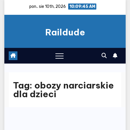
Skip
pon.. sie 10th, 2026
10:09:46 AM
to
content
Raildude
Tag:
obozy narciarskie
dla dzieci