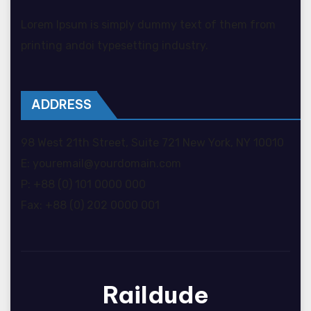
Lorem Ipsum is simply dummy text of them from
printing andoi typesetting industry.
ADDRESS
98 West 21th Street, Suite 721 New York, NY 10010
E: youremail@yourdomain.com
P: +88 (0) 101 0000 000
Fax: +88 (0) 202 0000 001
Raildude