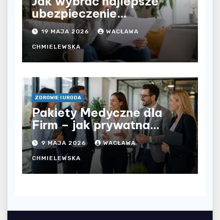
Jak wybrać najlepsze
ubezpieczenie
komunikacyjne i uniknąć
19 MAJA 2026
WACŁAWA
kosztownych błędów?
CHMIELEWSKA
ZDROWIE I URODA
Pakiety Medyczne dla
Firm – jak prywatna
opieka zdrowotna
9 MAJA 2026
WACŁAWA
wpływa na jakość
współpracy w
CHMIELEWSKA
organizacji?