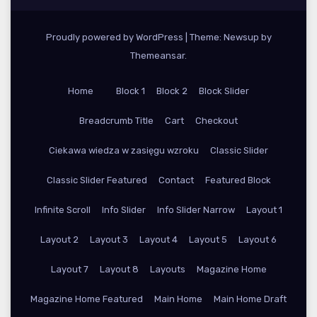
Proudly powered by WordPress
|
Theme: Newsup by
Themeansar
.
Home
Block 1
Block 2
Block Slider
Breadcrumb Title
Cart
Checkout
Ciekawa wiedza w zasięgu wzroku
Classic Slider
Classic Slider Featured
Contact
Featured Block
Infinite Scroll
Info Slider
Info Slider Narrow
Layout 1
Layout 2
Layout 3
Layout 4
Layout 5
Layout 6
Layout 7
Layout 8
Layouts
Magazine Home
Magazine Home Featured
Main Home
Main Home Draft