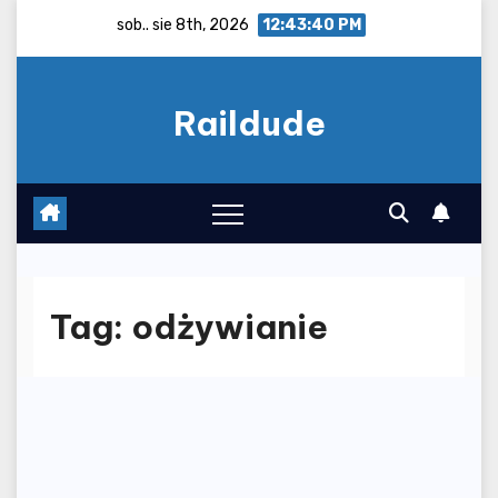
Skip
sob.. sie 8th, 2026
12:43:40 PM
to
content
Raildude
Tag:
odżywianie