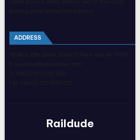
Lorem Ipsum is simply dummy text of them from
printing andoi typesetting industry.
ADDRESS
98 West 21th Street, Suite 721 New York, NY 10010
E: youremail@yourdomain.com
P: +88 (0) 101 0000 000
Fax: +88 (0) 202 0000 001
Raildude