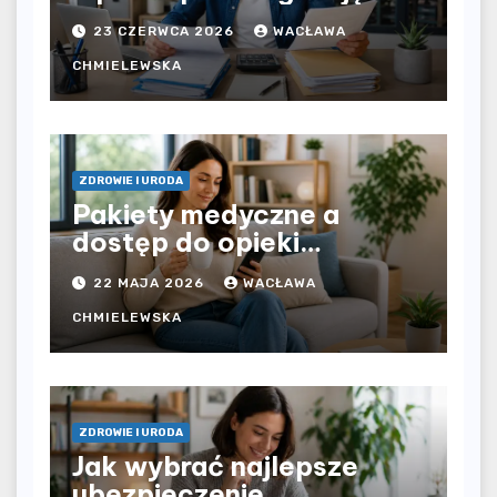
bezpośrednio u
23 CZERWCA 2026
WACŁAWA
pracodawcy – jak
rozliczyć oba źródła
CHMIELEWSKA
dochodu?
ZDROWIE I URODA
Pakiety medyczne a
dostęp do opieki
zdrowotnej bez
22 MAJA 2026
WACŁAWA
ograniczeń czasowych –
czy prywatna opieka daje
CHMIELEWSKA
większą swobodę?
ZDROWIE I URODA
Jak wybrać najlepsze
ubezpieczenie