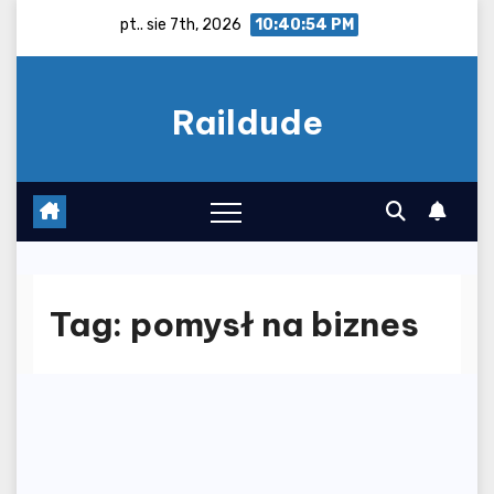
Skip
pt.. sie 7th, 2026
10:40:54 PM
to
content
Raildude
Tag:
pomysł na biznes