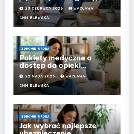
bezpośrednio u
23 CZERWCA 2026
WACŁAWA
pracodawcy – jak
rozliczyć oba źródła
CHMIELEWSKA
dochodu?
ZDROWIE I URODA
Pakiety medyczne a
dostęp do opieki
zdrowotnej bez
22 MAJA 2026
WACŁAWA
ograniczeń czasowych –
czy prywatna opieka daje
CHMIELEWSKA
większą swobodę?
ZDROWIE I URODA
Jak wybrać najlepsze
ubezpieczenie