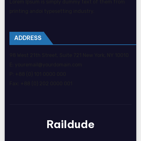
Lorem Ipsum is simply dummy text of them from
printing andoi typesetting industry.
ADDRESS
98 West 21th Street, Suite 721 New York, NY 10010
E: youremail@yourdomain.com
P: +88 (0) 101 0000 000
Fax: +88 (0) 202 0000 001
Raildude