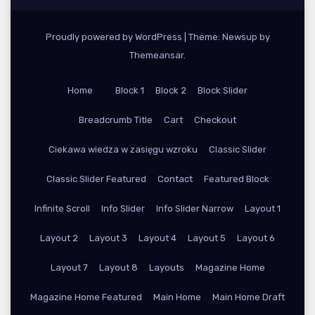
Proudly powered by WordPress
|
Theme: Newsup by
Themeansar
.
Home
Block 1
Block 2
Block Slider
Breadcrumb Title
Cart
Checkout
Ciekawa wiedza w zasięgu wzroku
Classic Slider
Classic Slider Featured
Contact
Featured Block
Infinite Scroll
Info Slider
Info Slider Narrow
Layout 1
Layout 2
Layout 3
Layout 4
Layout 5
Layout 6
Layout 7
Layout 8
Layouts
Magazine Home
Magazine Home Featured
Main Home
Main Home Draft