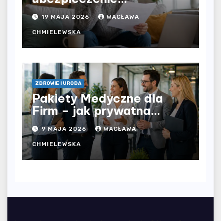
komunikacyjne i uniknąć
19 MAJA 2026
WACŁAWA
kosztownych błędów?
CHMIELEWSKA
ZDROWIE I URODA
Pakiety Medyczne dla
Firm – jak prywatna
opieka zdrowotna
9 MAJA 2026
WACŁAWA
wpływa na jakość
współpracy w
CHMIELEWSKA
organizacji?